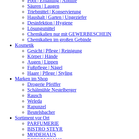
Pool | Erhaltung | Abhilfe
Säuren | Laugen
Triebmittel | Konservierung
Haushalt | Garten | Ungeziefer
Desinfektion | Hygiene
Lösungsmittel
Chemikalien nur mit GEWERBESCHEIN
Chemikalien im großen Gebinde
Kosmetik
Gesicht | Pflege | Reinigung
Körper | Hände
Augen | Lippen
Fußpflege | Nägel
Haare | Pflege | Styling
Marken im Shop
Drogerie Pfeiffer
Schälmühle Nestelberger
Rausch
Weleda
Rapunzel
Beutelsbacher
Sortiment vor Ort
PARFUMERIE
BISTRO STEYR
MODEHAUS