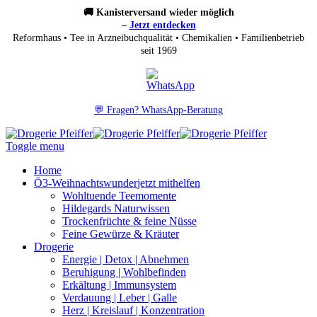
🚚 Kanisterversand wieder möglich
–
Jetzt entdecken
Reformhaus • Tee in Arzneibuchqualität • Chemikalien • Familienbetrieb
seit 1969
💬 Fragen? WhatsApp-Beratung
Toggle menu
Home
Ö3-Weihnachtswunder
jetzt mithelfen
Wohltuende Teemomente
Hildegards Naturwissen
Trockenfrüchte & feine Nüsse
Feine Gewürze & Kräuter
Drogerie
Energie | Detox | Abnehmen
Beruhigung | Wohlbefinden
Erkältung | Immunsystem
Verdauung | Leber | Galle
Herz | Kreislauf | Konzentration