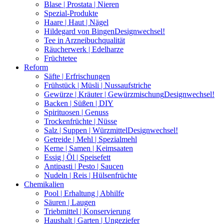
Blase | Prostata | Nieren
Spezial-Produkte
Haare | Haut | Nägel
Hildegard von Bingen
Designwechsel!
Tee in Arzneibuchqualität
Räucherwerk | Edelharze
Früchtetee
Reform
Säfte | Erfrischungen
Frühstück | Müsli | Nussaufstriche
Gewürze | Kräuter | Gewürzmischung
Designwechsel!
Backen | Süßen | DIY
Spirituosen | Genuss
Trockenfrüchte | Nüsse
Salz | Suppen | Würzmittel
Designwechsel!
Getreide | Mehl | Spezialmehl
Kerne | Samen | Keimsaaten
Essig | Öl | Speisefett
Antipasti | Pesto | Saucen
Nudeln | Reis | Hülsenfrüchte
Chemikalien
Pool | Erhaltung | Abhilfe
Säuren | Laugen
Triebmittel | Konservierung
Haushalt | Garten | Ungeziefer