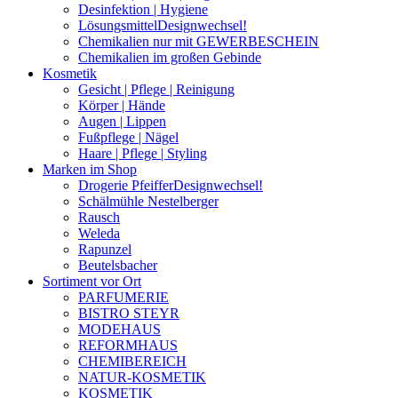
Desinfektion | Hygiene
Lösungsmittel
Designwechsel!
Chemikalien nur mit GEWERBESCHEIN
Chemikalien im großen Gebinde
Kosmetik
Gesicht | Pflege | Reinigung
Körper | Hände
Augen | Lippen
Fußpflege | Nägel
Haare | Pflege | Styling
Marken im Shop
Drogerie Pfeiffer
Designwechsel!
Schälmühle Nestelberger
Rausch
Weleda
Rapunzel
Beutelsbacher
Sortiment vor Ort
PARFUMERIE
BISTRO STEYR
MODEHAUS
REFORMHAUS
CHEMIBEREICH
NATUR-KOSMETIK
KOSMETIK