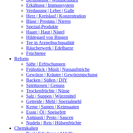
Erkältung | Immunsystem
Verdauung | Leber | Galle
Herz | Kreislauf | Konzentration
Blase | Prostata | Nieren
Spezial-Produkte
Haare | Haut | Nägel
Hildegard von Bingen
Tee in Arzneibuchqualität
Räucherwerk | Edelharze
Früchtetee
Reform
Säfte | Erfrischungen
Frühstück | Müsli | Nussaufstriche
Gewürze | Kräuter | Gewürzmischung
Backen | Süßen | DIY
Spirituosen | Genuss
Trockenfrüchte | Nüsse
Salz | Suppen | Würzmittel
Getreide | Mehl | Spezialmehl
Kerne | Samen | Keimsaaten
Essig | Öl | Speisefett
Antipasti | Pesto | Saucen
Nudeln | Reis | Hülsenfrüchte
Chemikalien