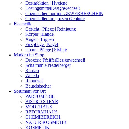
Desinfektion | Hygiene
Lösungsmittel
Designwechsel!
Chemikalien nur mit GEWERBESCHEIN
Chemikalien im großen Gebinde
Kosmetik
Gesicht | Pflege | Reinigung
Körper | Hände
Augen | Lippen
Fußpflege | Nägel
Haare | Pflege | Styling
Marken im Shop
Drogerie Pfeiffer
Designwechsel!
Schälmühle Nestelberger
Rausch
Weleda
Rapunzel
Beutelsbacher
Sortiment vor Ort
PARFUMERIE
BISTRO STEYR
MODEHAUS
REFORMHAUS
CHEMIBEREICH
NATUR-KOSMETIK
KOSMETIK