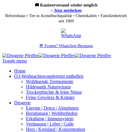
🚚 Kanisterversand wieder möglich
–
Jetzt entdecken
Reformhaus • Tee in Arzneibuchqualität • Chemikalien • Familienbetrieb
seit 1969
💬 Fragen? WhatsApp-Beratung
Toggle menu
Home
Ö3-Weihnachtswunder
jetzt mithelfen
Wohltuende Teemomente
Hildegards Naturwissen
Trockenfrüchte & feine Nüsse
Feine Gewürze & Kräuter
Drogerie
Energie | Detox | Abnehmen
Beruhigung | Wohlbefinden
Erkältung | Immunsystem
Verdauung | Leber | Galle
Herz | Kreislauf | Konzentration