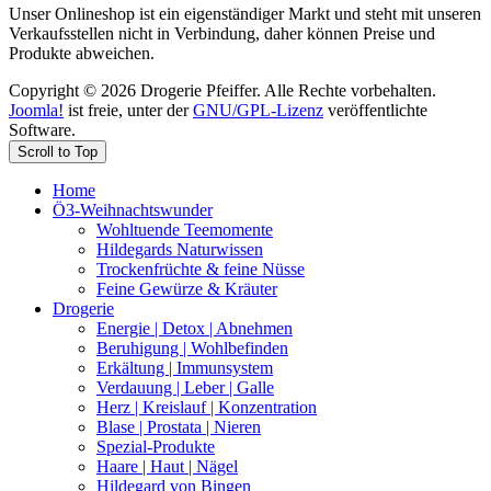
Unser Onlineshop ist ein eigenständiger Markt und steht mit unseren
Verkaufsstellen nicht in Verbindung, daher können Preise und
Produkte abweichen.
Copyright © 2026 Drogerie Pfeiffer. Alle Rechte vorbehalten.
Joomla!
ist freie, unter der
GNU/GPL-Lizenz
veröffentlichte
Software.
Scroll to Top
Home
Ö3-Weihnachtswunder
Wohltuende Teemomente
Hildegards Naturwissen
Trockenfrüchte & feine Nüsse
Feine Gewürze & Kräuter
Drogerie
Energie | Detox | Abnehmen
Beruhigung | Wohlbefinden
Erkältung | Immunsystem
Verdauung | Leber | Galle
Herz | Kreislauf | Konzentration
Blase | Prostata | Nieren
Spezial-Produkte
Haare | Haut | Nägel
Hildegard von Bingen