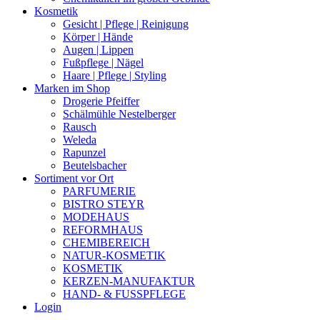
Kosmetik
Gesicht | Pflege | Reinigung
Körper | Hände
Augen | Lippen
Fußpflege | Nägel
Haare | Pflege | Styling
Marken im Shop
Drogerie Pfeiffer
Schälmühle Nestelberger
Rausch
Weleda
Rapunzel
Beutelsbacher
Sortiment vor Ort
PARFUMERIE
BISTRO STEYR
MODEHAUS
REFORMHAUS
CHEMIBEREICH
NATUR-KOSMETIK
KOSMETIK
KERZEN-MANUFAKTUR
HAND- & FUSSPFLEGE
Login