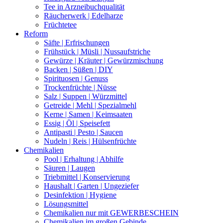
Tee in Arzneibuchqualität
Räucherwerk | Edelharze
Früchtetee
Reform
Säfte | Erfrischungen
Frühstück | Müsli | Nussaufstriche
Gewürze | Kräuter | Gewürzmischung
Backen | Süßen | DIY
Spirituosen | Genuss
Trockenfrüchte | Nüsse
Salz | Suppen | Würzmittel
Getreide | Mehl | Spezialmehl
Kerne | Samen | Keimsaaten
Essig | Öl | Speisefett
Antipasti | Pesto | Saucen
Nudeln | Reis | Hülsenfrüchte
Chemikalien
Pool | Erhaltung | Abhilfe
Säuren | Laugen
Triebmittel | Konservierung
Haushalt | Garten | Ungeziefer
Desinfektion | Hygiene
Lösungsmittel
Chemikalien nur mit GEWERBESCHEIN
Chemikalien im großen Gebinde