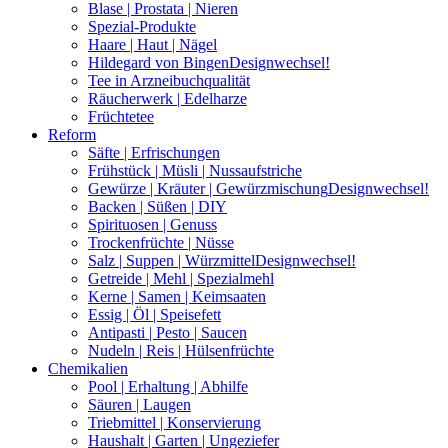
Blase | Prostata | Nieren
Spezial-Produkte
Haare | Haut | Nägel
Hildegard von Bingen
Designwechsel!
Tee in Arzneibuchqualität
Räucherwerk | Edelharze
Früchtetee
Reform
Säfte | Erfrischungen
Frühstück | Müsli | Nussaufstriche
Gewürze | Kräuter | Gewürzmischung
Designwechsel!
Backen | Süßen | DIY
Spirituosen | Genuss
Trockenfrüchte | Nüsse
Salz | Suppen | Würzmittel
Designwechsel!
Getreide | Mehl | Spezialmehl
Kerne | Samen | Keimsaaten
Essig | Öl | Speisefett
Antipasti | Pesto | Saucen
Nudeln | Reis | Hülsenfrüchte
Chemikalien
Pool | Erhaltung | Abhilfe
Säuren | Laugen
Triebmittel | Konservierung
Haushalt | Garten | Ungeziefer