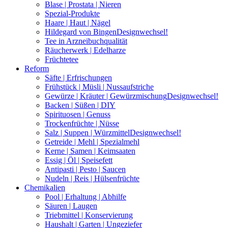
Blase | Prostata | Nieren
Spezial-Produkte
Haare | Haut | Nägel
Hildegard von Bingen
Designwechsel!
Tee in Arzneibuchqualität
Räucherwerk | Edelharze
Früchtetee
Reform
Säfte | Erfrischungen
Frühstück | Müsli | Nussaufstriche
Gewürze | Kräuter | Gewürzmischung
Designwechsel!
Backen | Süßen | DIY
Spirituosen | Genuss
Trockenfrüchte | Nüsse
Salz | Suppen | Würzmittel
Designwechsel!
Getreide | Mehl | Spezialmehl
Kerne | Samen | Keimsaaten
Essig | Öl | Speisefett
Antipasti | Pesto | Saucen
Nudeln | Reis | Hülsenfrüchte
Chemikalien
Pool | Erhaltung | Abhilfe
Säuren | Laugen
Triebmittel | Konservierung
Haushalt | Garten | Ungeziefer