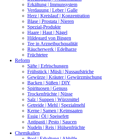
Erkältung | Immunsystem
Verdauung | Leber | Galle
Herz | Kreislauf | Konzentration
Blase | Prostata | Nieren
Spezial-Produkte
Haare | Haut | Nägel
Hildegard von Bingen
Tee in Arzneibuchqualität
Räucherwerk | Edelharze
Früchtetee
Reform
Säfte | Erfrischungen
Frühstück | Müsli | Nussaufstriche
Gewürze | Kräuter | Gewürzmischung
Backen | Süßen | DIY
Spirituosen | Genuss
Trockenfrüchte | Nüsse
Salz | Suppen | Würzmittel
Getreide | Mehl | Spezialmehl
Kerne | Samen | Keimsaaten
Essig | Öl | Speisefett
Antipasti | Pesto | Saucen
Nudeln | Reis | Hülsenfrüchte
Chemikalien
Pool | Erhaltung | Abhilfe