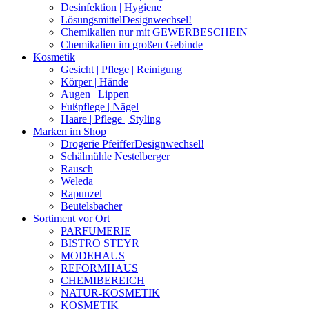
Desinfektion | Hygiene
Lösungsmittel
Designwechsel!
Chemikalien nur mit GEWERBESCHEIN
Chemikalien im großen Gebinde
Kosmetik
Gesicht | Pflege | Reinigung
Körper | Hände
Augen | Lippen
Fußpflege | Nägel
Haare | Pflege | Styling
Marken im Shop
Drogerie Pfeiffer
Designwechsel!
Schälmühle Nestelberger
Rausch
Weleda
Rapunzel
Beutelsbacher
Sortiment vor Ort
PARFUMERIE
BISTRO STEYR
MODEHAUS
REFORMHAUS
CHEMIBEREICH
NATUR-KOSMETIK
KOSMETIK