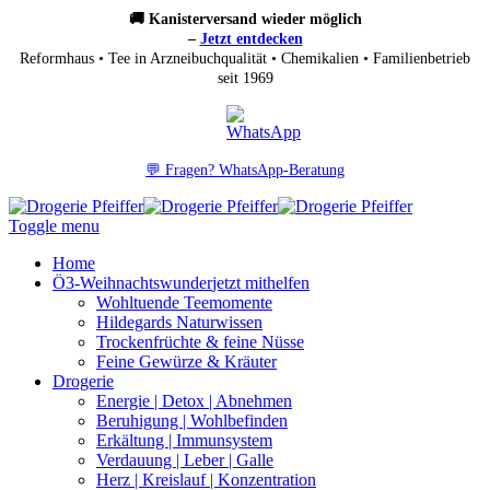
🚚 Kanisterversand wieder möglich
–
Jetzt entdecken
Reformhaus • Tee in Arzneibuchqualität • Chemikalien • Familienbetrieb
seit 1969
💬 Fragen? WhatsApp-Beratung
Toggle menu
Home
Ö3-Weihnachtswunder
jetzt mithelfen
Wohltuende Teemomente
Hildegards Naturwissen
Trockenfrüchte & feine Nüsse
Feine Gewürze & Kräuter
Drogerie
Energie | Detox | Abnehmen
Beruhigung | Wohlbefinden
Erkältung | Immunsystem
Verdauung | Leber | Galle
Herz | Kreislauf | Konzentration