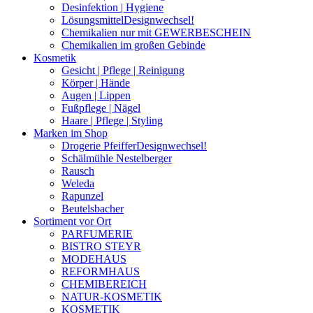
Desinfektion | Hygiene
Lösungsmittel
Designwechsel!
Chemikalien nur mit GEWERBESCHEIN
Chemikalien im großen Gebinde
Kosmetik
Gesicht | Pflege | Reinigung
Körper | Hände
Augen | Lippen
Fußpflege | Nägel
Haare | Pflege | Styling
Marken im Shop
Drogerie Pfeiffer
Designwechsel!
Schälmühle Nestelberger
Rausch
Weleda
Rapunzel
Beutelsbacher
Sortiment vor Ort
PARFUMERIE
BISTRO STEYR
MODEHAUS
REFORMHAUS
CHEMIBEREICH
NATUR-KOSMETIK
KOSMETIK