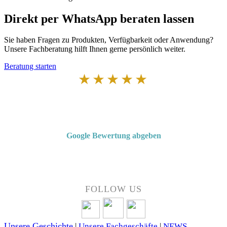
Direkt per WhatsApp beraten lassen
Sie haben Fragen zu Produkten, Verfügbarkeit oder Anwendung?
Unsere Fachberatung hilft Ihnen gerne persönlich weiter.
Beratung starten
★★★★★
Von Kunden empfohlen
4,7 von 5 Sternen bei Google
Google Bewertung abgeben
Über 50 Jahre Erfahrung – bewertet von unseren Kunden auf Google.
FOLLOW US
Unsere Geschichte
|
Unsere Fachgeschäfte
|
NEWS