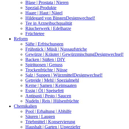
Blase | Prostata | Nieren
Spezial-Produkte
Haare | Haut | Nägel
Hildegard von Bingen
Designwechsel!
Tee in Arzneibuchqualität
Räucherwerk | Edelharze
Früchtetee
Reform
Säfte | Erfrischungen
Frühstück | Müsli | Nussaufstriche
Gewürze | Kräuter | Gewürzmischung
Designwechsel!
Backen | Süßen | DIY
Spirituosen | Genuss
Trockenfrüchte | Nüsse
Salz | Suppen | Würzmittel
Designwechsel!
Getreide | Mehl | Spezialmehl
Kerne | Samen | Keimsaaten
Essig | Öl | Speisefett
Antipasti | Pesto | Saucen
Nudeln | Reis | Hülsenfrüchte
Chemikalien
Pool | Erhaltung | Abhilfe
Säuren | Laugen
Triebmittel | Konservierung
Haushalt | Garten | Ungeziefer