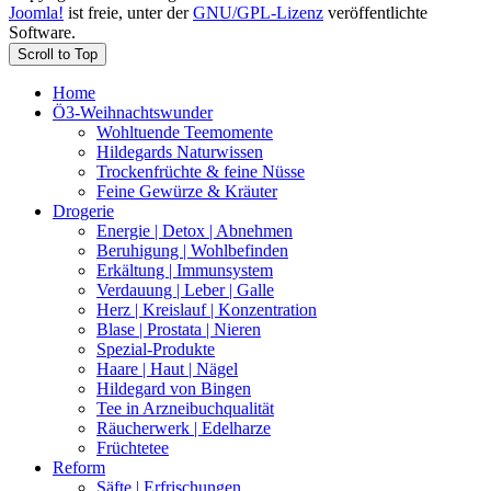
Joomla!
ist freie, unter der
GNU/GPL-Lizenz
veröffentlichte
Software.
Scroll to Top
Home
Ö3-Weihnachtswunder
Wohltuende Teemomente
Hildegards Naturwissen
Trockenfrüchte & feine Nüsse
Feine Gewürze & Kräuter
Drogerie
Energie | Detox | Abnehmen
Beruhigung | Wohlbefinden
Erkältung | Immunsystem
Verdauung | Leber | Galle
Herz | Kreislauf | Konzentration
Blase | Prostata | Nieren
Spezial-Produkte
Haare | Haut | Nägel
Hildegard von Bingen
Tee in Arzneibuchqualität
Räucherwerk | Edelharze
Früchtetee
Reform
Säfte | Erfrischungen