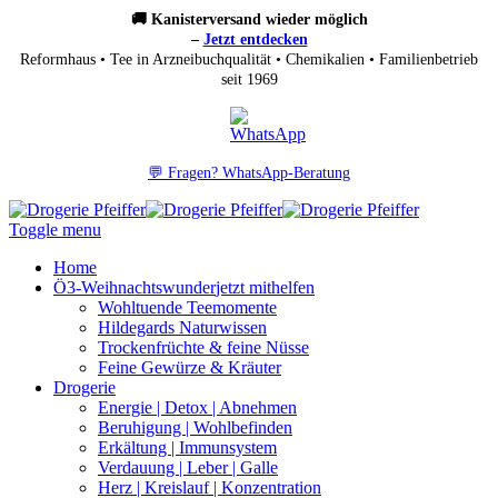
🚚 Kanisterversand wieder möglich
–
Jetzt entdecken
Reformhaus • Tee in Arzneibuchqualität • Chemikalien • Familienbetrieb
seit 1969
💬 Fragen? WhatsApp-Beratung
Toggle menu
Home
Ö3-Weihnachtswunder
jetzt mithelfen
Wohltuende Teemomente
Hildegards Naturwissen
Trockenfrüchte & feine Nüsse
Feine Gewürze & Kräuter
Drogerie
Energie | Detox | Abnehmen
Beruhigung | Wohlbefinden
Erkältung | Immunsystem
Verdauung | Leber | Galle
Herz | Kreislauf | Konzentration