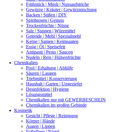
Frühstück | Müsli | Nussaufstriche
Gewürze | Kräuter | Gewürzmischung
Backen | Süßen | DIY
Spirituosen | Genuss
Trockenfrüchte | Nüsse
Salz | Suppen | Würzmittel
Getreide | Mehl | Spezialmehl
Kerne | Samen | Keimsaaten
Essig | Öl | Speisefett
Antipasti | Pesto | Saucen
Nudeln | Reis | Hülsenfrüchte
Chemikalien
Pool | Erhaltung | Abhilfe
Säuren | Laugen
Triebmittel | Konservierung
Haushalt | Garten | Ungeziefer
Desinfektion | Hygiene
Lösungsmittel
Chemikalien nur mit GEWERBESCHEIN
Chemikalien im großen Gebinde
Kosmetik
Gesicht | Pflege | Reinigung
Körper | Hände
Augen | Lippen
Fußpflege | Nägel