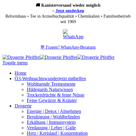
🚚 Kanisterversand wieder möglich
–
Jetzt entdecken
Reformhaus • Tee in Arzneibuchqualität • Chemikalien • Familienbetrieb
seit 1969
💬 Fragen? WhatsApp-Beratung
Toggle menu
Home
Ö3-Weihnachtswunder
jetzt mithelfen
Wohltuende Teemomente
Hildegards Naturwissen
Trockenfrüchte & feine Nüsse
Feine Gewürze & Kräuter
Drogerie
Energie | Detox | Abnehmen
Beruhigung | Wohlbefinden
Erkältung | Immunsystem
Verdauung | Leber | Galle
Herz | Kreislauf | Konzentration