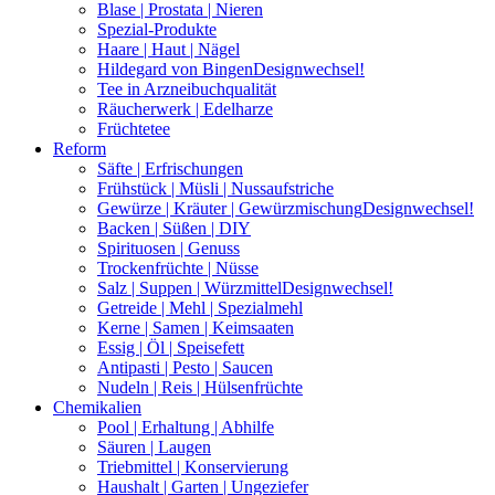
Blase | Prostata | Nieren
Spezial-Produkte
Haare | Haut | Nägel
Hildegard von Bingen
Designwechsel!
Tee in Arzneibuchqualität
Räucherwerk | Edelharze
Früchtetee
Reform
Säfte | Erfrischungen
Frühstück | Müsli | Nussaufstriche
Gewürze | Kräuter | Gewürzmischung
Designwechsel!
Backen | Süßen | DIY
Spirituosen | Genuss
Trockenfrüchte | Nüsse
Salz | Suppen | Würzmittel
Designwechsel!
Getreide | Mehl | Spezialmehl
Kerne | Samen | Keimsaaten
Essig | Öl | Speisefett
Antipasti | Pesto | Saucen
Nudeln | Reis | Hülsenfrüchte
Chemikalien
Pool | Erhaltung | Abhilfe
Säuren | Laugen
Triebmittel | Konservierung
Haushalt | Garten | Ungeziefer