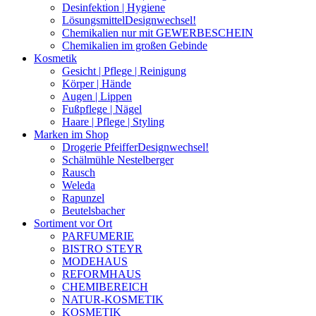
Desinfektion | Hygiene
Lösungsmittel
Designwechsel!
Chemikalien nur mit GEWERBESCHEIN
Chemikalien im großen Gebinde
Kosmetik
Gesicht | Pflege | Reinigung
Körper | Hände
Augen | Lippen
Fußpflege | Nägel
Haare | Pflege | Styling
Marken im Shop
Drogerie Pfeiffer
Designwechsel!
Schälmühle Nestelberger
Rausch
Weleda
Rapunzel
Beutelsbacher
Sortiment vor Ort
PARFUMERIE
BISTRO STEYR
MODEHAUS
REFORMHAUS
CHEMIBEREICH
NATUR-KOSMETIK
KOSMETIK