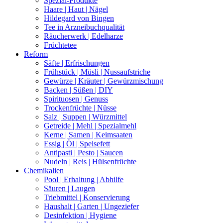
Spezial-Produkte
Haare | Haut | Nägel
Hildegard von Bingen
Tee in Arzneibuchqualität
Räucherwerk | Edelharze
Früchtetee
Reform
Säfte | Erfrischungen
Frühstück | Müsli | Nussaufstriche
Gewürze | Kräuter | Gewürzmischung
Backen | Süßen | DIY
Spirituosen | Genuss
Trockenfrüchte | Nüsse
Salz | Suppen | Würzmittel
Getreide | Mehl | Spezialmehl
Kerne | Samen | Keimsaaten
Essig | Öl | Speisefett
Antipasti | Pesto | Saucen
Nudeln | Reis | Hülsenfrüchte
Chemikalien
Pool | Erhaltung | Abhilfe
Säuren | Laugen
Triebmittel | Konservierung
Haushalt | Garten | Ungeziefer
Desinfektion | Hygiene