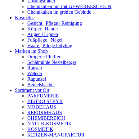
Lösungsmittel
Chemikalien nur mit GEWERBESCHEIN
Chemikalien im großen Gebinde
Kosmetik
Gesicht | Pflege | Reinigung
Körper | Hände
Augen | Lippen
Fußpflege | Nägel
Haare | Pflege | Styling
Marken im Shop
Drogerie Pfeiffer
Schälmühle Nestelberger
Rausch
Weleda
Rapunzel
Beutelsbacher
Sortiment vor Ort
PARFUMERIE
BISTRO STEYR
MODEHAUS
REFORMHAUS
CHEMIBEREICH
NATUR-KOSMETIK
KOSMETIK
KERZEN-MANUFAKTUR