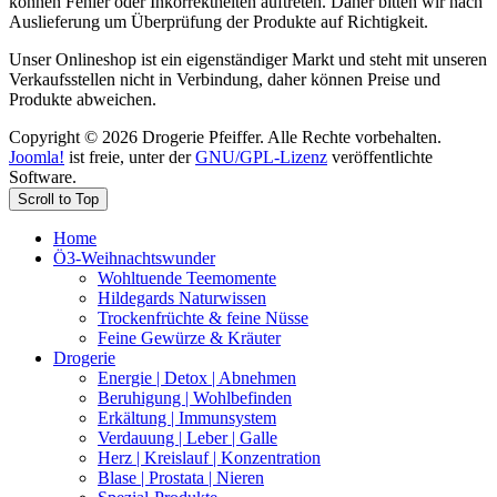
können Fehler oder Inkorrektheiten auftreten. Daher bitten wir nach
Auslieferung um Überprüfung der Produkte auf Richtigkeit.
Unser Onlineshop ist ein eigenständiger Markt und steht mit unseren
Verkaufsstellen nicht in Verbindung, daher können Preise und
Produkte abweichen.
Copyright © 2026 Drogerie Pfeiffer. Alle Rechte vorbehalten.
Joomla!
ist freie, unter der
GNU/GPL-Lizenz
veröffentlichte
Software.
Scroll to Top
Home
Ö3-Weihnachtswunder
Wohltuende Teemomente
Hildegards Naturwissen
Trockenfrüchte & feine Nüsse
Feine Gewürze & Kräuter
Drogerie
Energie | Detox | Abnehmen
Beruhigung | Wohlbefinden
Erkältung | Immunsystem
Verdauung | Leber | Galle
Herz | Kreislauf | Konzentration
Blase | Prostata | Nieren