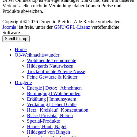
Unser Onlineshop ist ein eigenständiger Markt und steht mit unseren
Verkaufsstellen nicht in Verbindung, daher können Preise und
Produkte abweichen.
Copyright © 2026 Drogerie Pfeiffer. Alle Rechte vorbehalten.
Joomla!
ist freie, unter der
GNU/GPL-Lizenz
veröffentlichte
Software.
Scroll to Top
Home
Ö3-Weihnachtswunder
Wohltuende Teemomente
Hildegards Naturwissen
Trockenfrüchte & feine Nüsse
Feine Gewürze & Kräuter
Drogerie
Energie | Detox | Abnehmen
Beruhigung | Wohlbefinden
Erkältung | Immunsystem
Verdauung | Leber | Galle
Herz | Kreislauf | Konzentration
Blase | Prostata | Nieren
Spezial-Produkte
Haare | Haut | Nägel
Hildegard von Bingen