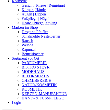
Kosmetik
Gesicht | Pflege | Reinigung
Körper | Hände
Augen | Lippen
Fußpflege | Nägel
Haare | Pflege | Styling
Marken im Shop
Drogerie Pfeiffer
Schälmühle Nestelberger
Rausch
Weleda
Rapunzel
Beutelsbacher
Sortiment vor Ort
PARFUMERIE
BISTRO STEYR
MODEHAUS
REFORMHAUS
CHEMIBEREICH
NATUR-KOSMETIK
KOSMETIK
KERZEN-MANUFAKTUR
HAND- & FUSSPFLEGE
Login