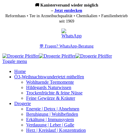
🚚 Kanisterversand wieder möglich
–
Jetzt entdecken
Reformhaus • Tee in Arzneibuchqualität • Chemikalien • Familienbetrieb
seit 1969
💬 Fragen? WhatsApp-Beratung
Toggle menu
Home
Ö3-Weihnachtswunder
jetzt mithelfen
Wohltuende Teemomente
Hildegards Naturwissen
Trockenfrüchte & feine Nüsse
Feine Gewürze & Kräuter
Drogerie
Energie | Detox | Abnehmen
Beruhigung | Wohlbefinden
Erkältung | Immunsystem
Verdauung | Leber | Galle
Herz | Kreislauf | Konzentration