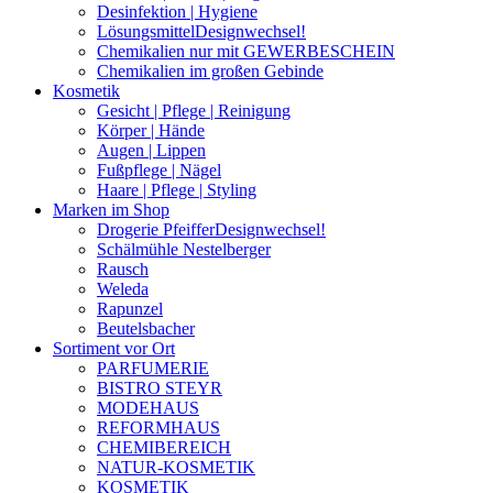
Desinfektion | Hygiene
Lösungsmittel
Designwechsel!
Chemikalien nur mit GEWERBESCHEIN
Chemikalien im großen Gebinde
Kosmetik
Gesicht | Pflege | Reinigung
Körper | Hände
Augen | Lippen
Fußpflege | Nägel
Haare | Pflege | Styling
Marken im Shop
Drogerie Pfeiffer
Designwechsel!
Schälmühle Nestelberger
Rausch
Weleda
Rapunzel
Beutelsbacher
Sortiment vor Ort
PARFUMERIE
BISTRO STEYR
MODEHAUS
REFORMHAUS
CHEMIBEREICH
NATUR-KOSMETIK
KOSMETIK