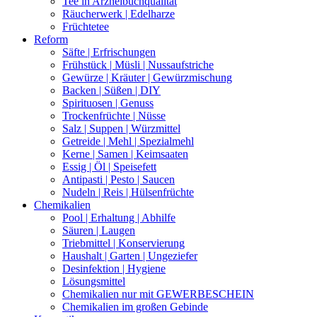
Tee in Arzneibuchqualität
Räucherwerk | Edelharze
Früchtetee
Reform
Säfte | Erfrischungen
Frühstück | Müsli | Nussaufstriche
Gewürze | Kräuter | Gewürzmischung
Backen | Süßen | DIY
Spirituosen | Genuss
Trockenfrüchte | Nüsse
Salz | Suppen | Würzmittel
Getreide | Mehl | Spezialmehl
Kerne | Samen | Keimsaaten
Essig | Öl | Speisefett
Antipasti | Pesto | Saucen
Nudeln | Reis | Hülsenfrüchte
Chemikalien
Pool | Erhaltung | Abhilfe
Säuren | Laugen
Triebmittel | Konservierung
Haushalt | Garten | Ungeziefer
Desinfektion | Hygiene
Lösungsmittel
Chemikalien nur mit GEWERBESCHEIN
Chemikalien im großen Gebinde