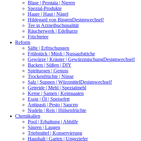
Blase | Prostata | Nieren
Spezial-Produkte
Haare | Haut | Nägel
Hildegard von Bingen
Designwechsel!
Tee in Arzneibuchqualität
Räucherwerk | Edelharze
Früchtetee
Reform
Säfte | Erfrischungen
Frühstück | Müsli | Nussaufstriche
Gewürze | Kräuter | Gewürzmischung
Designwechsel!
Backen | Süßen | DIY
Spirituosen | Genuss
Trockenfrüchte | Nüsse
Salz | Suppen | Würzmittel
Designwechsel!
Getreide | Mehl | Spezialmehl
Kerne | Samen | Keimsaaten
Essig | Öl | Speisefett
Antipasti | Pesto | Saucen
Nudeln | Reis | Hülsenfrüchte
Chemikalien
Pool | Erhaltung | Abhilfe
Säuren | Laugen
Triebmittel | Konservierung
Haushalt | Garten | Ungeziefer