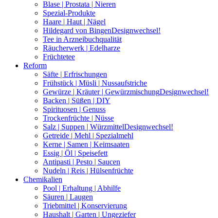
Blase | Prostata | Nieren
Spezial-Produkte
Haare | Haut | Nägel
Hildegard von Bingen
Designwechsel!
Tee in Arzneibuchqualität
Räucherwerk | Edelharze
Früchtetee
Reform
Säfte | Erfrischungen
Frühstück | Müsli | Nussaufstriche
Gewürze | Kräuter | Gewürzmischung
Designwechsel!
Backen | Süßen | DIY
Spirituosen | Genuss
Trockenfrüchte | Nüsse
Salz | Suppen | Würzmittel
Designwechsel!
Getreide | Mehl | Spezialmehl
Kerne | Samen | Keimsaaten
Essig | Öl | Speisefett
Antipasti | Pesto | Saucen
Nudeln | Reis | Hülsenfrüchte
Chemikalien
Pool | Erhaltung | Abhilfe
Säuren | Laugen
Triebmittel | Konservierung
Haushalt | Garten | Ungeziefer