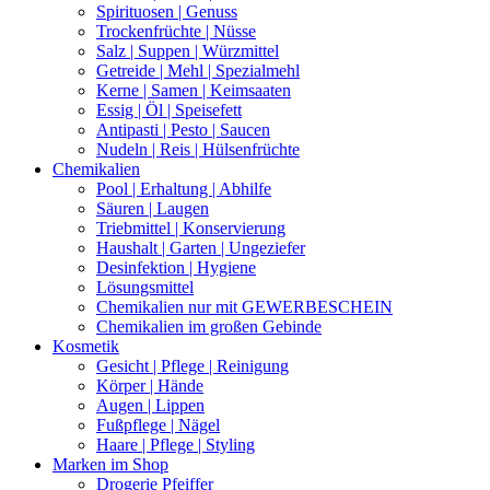
Spirituosen | Genuss
Trockenfrüchte | Nüsse
Salz | Suppen | Würzmittel
Getreide | Mehl | Spezialmehl
Kerne | Samen | Keimsaaten
Essig | Öl | Speisefett
Antipasti | Pesto | Saucen
Nudeln | Reis | Hülsenfrüchte
Chemikalien
Pool | Erhaltung | Abhilfe
Säuren | Laugen
Triebmittel | Konservierung
Haushalt | Garten | Ungeziefer
Desinfektion | Hygiene
Lösungsmittel
Chemikalien nur mit GEWERBESCHEIN
Chemikalien im großen Gebinde
Kosmetik
Gesicht | Pflege | Reinigung
Körper | Hände
Augen | Lippen
Fußpflege | Nägel
Haare | Pflege | Styling
Marken im Shop
Drogerie Pfeiffer