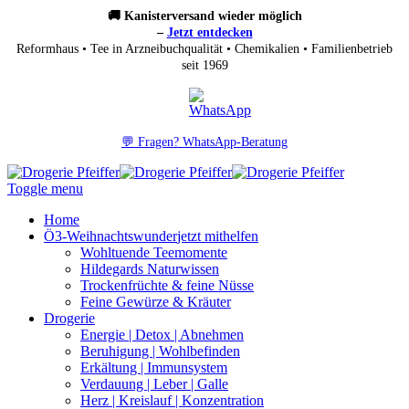
🚚 Kanisterversand wieder möglich
–
Jetzt entdecken
Reformhaus • Tee in Arzneibuchqualität • Chemikalien • Familienbetrieb
seit 1969
💬 Fragen? WhatsApp-Beratung
Toggle menu
Home
Ö3-Weihnachtswunder
jetzt mithelfen
Wohltuende Teemomente
Hildegards Naturwissen
Trockenfrüchte & feine Nüsse
Feine Gewürze & Kräuter
Drogerie
Energie | Detox | Abnehmen
Beruhigung | Wohlbefinden
Erkältung | Immunsystem
Verdauung | Leber | Galle
Herz | Kreislauf | Konzentration