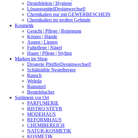
Desinfektion | Hygiene
Lösungsmittel
Designwechsel!
Chemikalien nur mit GEWERBESCHEIN
Chemikalien im großen Gebinde
Kosmetik
Gesicht | Pflege | Reinigung
Körper | Hände
Augen | Lippen
Fußpflege | Nägel
Haare | Pflege | Styling
Marken im Shop
Drogerie Pfeiffer
Designwechsel!
Schälmühle Nestelberger
Rausch
Weleda
Rapunzel
Beutelsbacher
Sortiment vor Ort
PARFUMERIE
BISTRO STEYR
MODEHAUS
REFORMHAUS
CHEMIBEREICH
NATUR-KOSMETIK
KOSMETIK