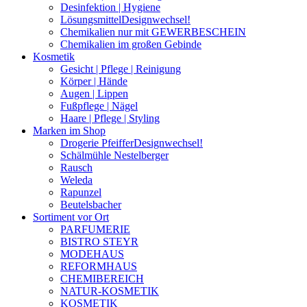
Desinfektion | Hygiene
Lösungsmittel
Designwechsel!
Chemikalien nur mit GEWERBESCHEIN
Chemikalien im großen Gebinde
Kosmetik
Gesicht | Pflege | Reinigung
Körper | Hände
Augen | Lippen
Fußpflege | Nägel
Haare | Pflege | Styling
Marken im Shop
Drogerie Pfeiffer
Designwechsel!
Schälmühle Nestelberger
Rausch
Weleda
Rapunzel
Beutelsbacher
Sortiment vor Ort
PARFUMERIE
BISTRO STEYR
MODEHAUS
REFORMHAUS
CHEMIBEREICH
NATUR-KOSMETIK
KOSMETIK