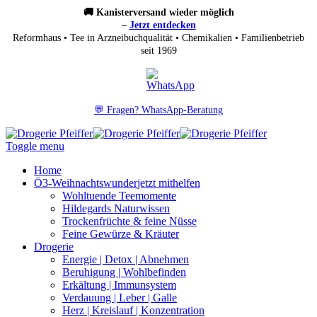
🚚 Kanisterversand wieder möglich
–
Jetzt entdecken
Reformhaus • Tee in Arzneibuchqualität • Chemikalien • Familienbetrieb
seit 1969
💬 Fragen? WhatsApp-Beratung
Toggle menu
Home
Ö3-Weihnachtswunder
jetzt mithelfen
Wohltuende Teemomente
Hildegards Naturwissen
Trockenfrüchte & feine Nüsse
Feine Gewürze & Kräuter
Drogerie
Energie | Detox | Abnehmen
Beruhigung | Wohlbefinden
Erkältung | Immunsystem
Verdauung | Leber | Galle
Herz | Kreislauf | Konzentration