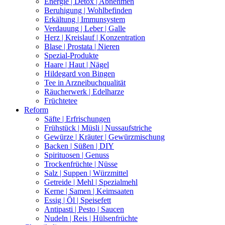
Energie | Detox | Abnehmen
Beruhigung | Wohlbefinden
Erkältung | Immunsystem
Verdauung | Leber | Galle
Herz | Kreislauf | Konzentration
Blase | Prostata | Nieren
Spezial-Produkte
Haare | Haut | Nägel
Hildegard von Bingen
Tee in Arzneibuchqualität
Räucherwerk | Edelharze
Früchtetee
Reform
Säfte | Erfrischungen
Frühstück | Müsli | Nussaufstriche
Gewürze | Kräuter | Gewürzmischung
Backen | Süßen | DIY
Spirituosen | Genuss
Trockenfrüchte | Nüsse
Salz | Suppen | Würzmittel
Getreide | Mehl | Spezialmehl
Kerne | Samen | Keimsaaten
Essig | Öl | Speisefett
Antipasti | Pesto | Saucen
Nudeln | Reis | Hülsenfrüchte