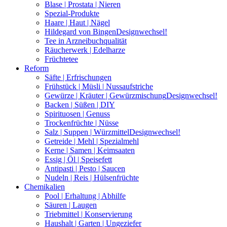
Blase | Prostata | Nieren
Spezial-Produkte
Haare | Haut | Nägel
Hildegard von Bingen
Designwechsel!
Tee in Arzneibuchqualität
Räucherwerk | Edelharze
Früchtetee
Reform
Säfte | Erfrischungen
Frühstück | Müsli | Nussaufstriche
Gewürze | Kräuter | Gewürzmischung
Designwechsel!
Backen | Süßen | DIY
Spirituosen | Genuss
Trockenfrüchte | Nüsse
Salz | Suppen | Würzmittel
Designwechsel!
Getreide | Mehl | Spezialmehl
Kerne | Samen | Keimsaaten
Essig | Öl | Speisefett
Antipasti | Pesto | Saucen
Nudeln | Reis | Hülsenfrüchte
Chemikalien
Pool | Erhaltung | Abhilfe
Säuren | Laugen
Triebmittel | Konservierung
Haushalt | Garten | Ungeziefer