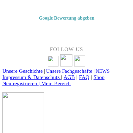
4,7 von 5 Sternen bei Google
Google Bewertung abgeben
Über 50 Jahre Erfahrung – bewertet von unseren Kunden auf Google.
FOLLOW US
Unsere Geschichte
|
Unsere Fachgeschäfte
|
NEWS
Impressum & Datenschutz
|
AGB
|
FAQ
|
Shop
Neu registrieren | Mein Bereich