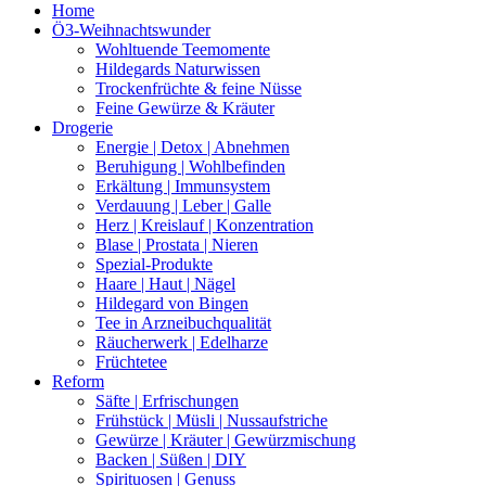
Home
Ö3-Weihnachtswunder
Wohltuende Teemomente
Hildegards Naturwissen
Trockenfrüchte & feine Nüsse
Feine Gewürze & Kräuter
Drogerie
Energie | Detox | Abnehmen
Beruhigung | Wohlbefinden
Erkältung | Immunsystem
Verdauung | Leber | Galle
Herz | Kreislauf | Konzentration
Blase | Prostata | Nieren
Spezial-Produkte
Haare | Haut | Nägel
Hildegard von Bingen
Tee in Arzneibuchqualität
Räucherwerk | Edelharze
Früchtetee
Reform
Säfte | Erfrischungen
Frühstück | Müsli | Nussaufstriche
Gewürze | Kräuter | Gewürzmischung
Backen | Süßen | DIY
Spirituosen | Genuss