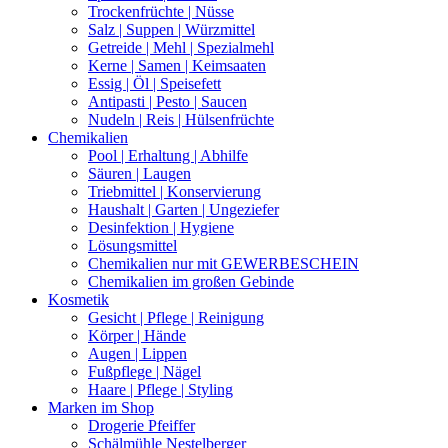
Trockenfrüchte | Nüsse
Salz | Suppen | Würzmittel
Getreide | Mehl | Spezialmehl
Kerne | Samen | Keimsaaten
Essig | Öl | Speisefett
Antipasti | Pesto | Saucen
Nudeln | Reis | Hülsenfrüchte
Chemikalien
Pool | Erhaltung | Abhilfe
Säuren | Laugen
Triebmittel | Konservierung
Haushalt | Garten | Ungeziefer
Desinfektion | Hygiene
Lösungsmittel
Chemikalien nur mit GEWERBESCHEIN
Chemikalien im großen Gebinde
Kosmetik
Gesicht | Pflege | Reinigung
Körper | Hände
Augen | Lippen
Fußpflege | Nägel
Haare | Pflege | Styling
Marken im Shop
Drogerie Pfeiffer
Schälmühle Nestelberger