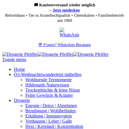
🚚 Kanisterversand wieder möglich
–
Jetzt entdecken
Reformhaus • Tee in Arzneibuchqualität • Chemikalien • Familienbetrieb
seit 1969
💬 Fragen? WhatsApp-Beratung
Toggle menu
Home
Ö3-Weihnachtswunder
jetzt mithelfen
Wohltuende Teemomente
Hildegards Naturwissen
Trockenfrüchte & feine Nüsse
Feine Gewürze & Kräuter
Drogerie
Energie | Detox | Abnehmen
Beruhigung | Wohlbefinden
Erkältung | Immunsystem
Verdauung | Leber | Galle
Herz | Kreislauf | Konzentration