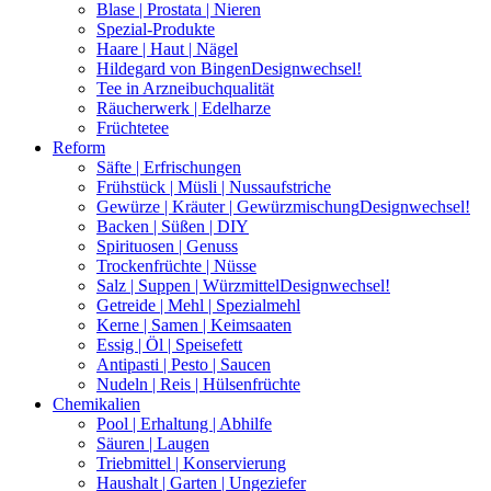
Blase | Prostata | Nieren
Spezial-Produkte
Haare | Haut | Nägel
Hildegard von Bingen
Designwechsel!
Tee in Arzneibuchqualität
Räucherwerk | Edelharze
Früchtetee
Reform
Säfte | Erfrischungen
Frühstück | Müsli | Nussaufstriche
Gewürze | Kräuter | Gewürzmischung
Designwechsel!
Backen | Süßen | DIY
Spirituosen | Genuss
Trockenfrüchte | Nüsse
Salz | Suppen | Würzmittel
Designwechsel!
Getreide | Mehl | Spezialmehl
Kerne | Samen | Keimsaaten
Essig | Öl | Speisefett
Antipasti | Pesto | Saucen
Nudeln | Reis | Hülsenfrüchte
Chemikalien
Pool | Erhaltung | Abhilfe
Säuren | Laugen
Triebmittel | Konservierung
Haushalt | Garten | Ungeziefer