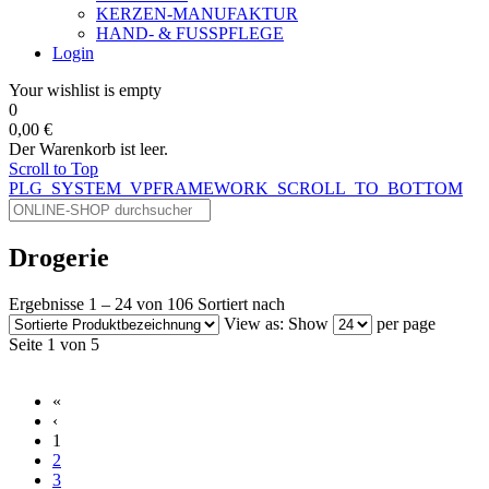
KERZEN-MANUFAKTUR
HAND- & FUSSPFLEGE
Login
Your wishlist is empty
0
0,00 €
Der Warenkorb ist leer.
Scroll to Top
PLG_SYSTEM_VPFRAMEWORK_SCROLL_TO_BOTTOM
Drogerie
Ergebnisse 1 – 24 von 106
Sortiert nach
View as:
Show
per page
Seite 1 von 5
«
‹
1
2
3