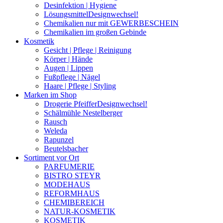
Desinfektion | Hygiene
Lösungsmittel
Designwechsel!
Chemikalien nur mit GEWERBESCHEIN
Chemikalien im großen Gebinde
Kosmetik
Gesicht | Pflege | Reinigung
Körper | Hände
Augen | Lippen
Fußpflege | Nägel
Haare | Pflege | Styling
Marken im Shop
Drogerie Pfeiffer
Designwechsel!
Schälmühle Nestelberger
Rausch
Weleda
Rapunzel
Beutelsbacher
Sortiment vor Ort
PARFUMERIE
BISTRO STEYR
MODEHAUS
REFORMHAUS
CHEMIBEREICH
NATUR-KOSMETIK
KOSMETIK