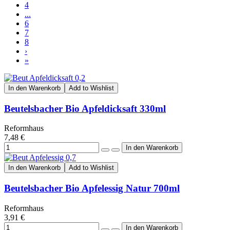
4
...
6
7
8
›
»
In den Warenkorb
Add to Wishlist
Beutelsbacher Bio Apfeldicksaft 330ml
Reformhaus
7,48 €
In den Warenkorb
Add to Wishlist
Beutelsbacher Bio Apfelessig Natur 700ml
Reformhaus
3,91 €