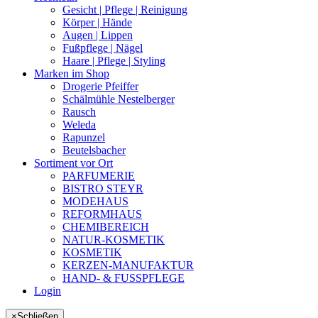
Gesicht | Pflege | Reinigung
Körper | Hände
Augen | Lippen
Fußpflege | Nägel
Haare | Pflege | Styling
Marken im Shop
Drogerie Pfeiffer
Schälmühle Nestelberger
Rausch
Weleda
Rapunzel
Beutelsbacher
Sortiment vor Ort
PARFUMERIE
BISTRO STEYR
MODEHAUS
REFORMHAUS
CHEMIBEREICH
NATUR-KOSMETIK
KOSMETIK
KERZEN-MANUFAKTUR
HAND- & FUSSPFLEGE
Login
×
Schließen