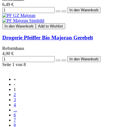
6,49 €
In den Warenkorb
Add to Wishlist
Drogerie Pfeiffer Bio Majoran Gerebelt
Reformhaus
4,90 €
Seite 1 von 8
«
‹
1
2
3
4
...
6
7
8