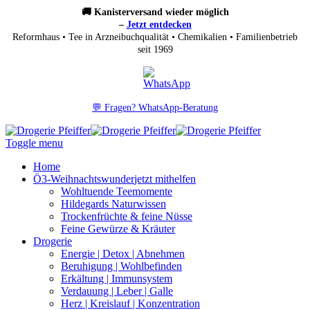
🚚 Kanisterversand wieder möglich
–
Jetzt entdecken
Reformhaus • Tee in Arzneibuchqualität • Chemikalien • Familienbetrieb
seit 1969
💬 Fragen? WhatsApp-Beratung
Toggle menu
Home
Ö3-Weihnachtswunder
jetzt mithelfen
Wohltuende Teemomente
Hildegards Naturwissen
Trockenfrüchte & feine Nüsse
Feine Gewürze & Kräuter
Drogerie
Energie | Detox | Abnehmen
Beruhigung | Wohlbefinden
Erkältung | Immunsystem
Verdauung | Leber | Galle
Herz | Kreislauf | Konzentration