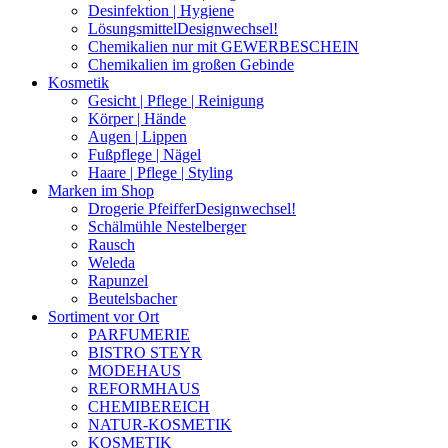
Desinfektion | Hygiene
Lösungsmittel
Designwechsel!
Chemikalien nur mit GEWERBESCHEIN
Chemikalien im großen Gebinde
Kosmetik
Gesicht | Pflege | Reinigung
Körper | Hände
Augen | Lippen
Fußpflege | Nägel
Haare | Pflege | Styling
Marken im Shop
Drogerie Pfeiffer
Designwechsel!
Schälmühle Nestelberger
Rausch
Weleda
Rapunzel
Beutelsbacher
Sortiment vor Ort
PARFUMERIE
BISTRO STEYR
MODEHAUS
REFORMHAUS
CHEMIBEREICH
NATUR-KOSMETIK
KOSMETIK