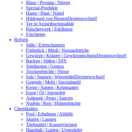
Blase | Prostata | Nieren
Spezial-Produkte
Haare | Haut | Nägel
Hildegard von Bingen
Designwechsel!
Tee in Arzneibuchqualität
Räucherwerk | Edelharze
Früchtetee
Reform
Säfte | Erfrischungen
Frühstück | Müsli | Nussaufstriche
Gewürze | Kräuter | Gewürzmischung
Designwechsel!
Backen | Süßen | DIY
Spirituosen | Genuss
Trockenfrüchte | Nüsse
Salz | Suppen | Würzmittel
Designwechsel!
Getreide | Mehl | Spezialmehl
Kerne | Samen | Keimsaaten
Essig | Öl | Speisefett
Antipasti | Pesto | Saucen
Nudeln | Reis | Hülsenfrüchte
Chemikalien
Pool | Erhaltung | Abhilfe
Säuren | Laugen
Triebmittel | Konservierung
Haushalt | Garten | Ungeziefer