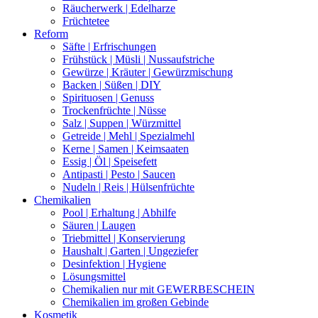
Räucherwerk | Edelharze
Früchtetee
Reform
Säfte | Erfrischungen
Frühstück | Müsli | Nussaufstriche
Gewürze | Kräuter | Gewürzmischung
Backen | Süßen | DIY
Spirituosen | Genuss
Trockenfrüchte | Nüsse
Salz | Suppen | Würzmittel
Getreide | Mehl | Spezialmehl
Kerne | Samen | Keimsaaten
Essig | Öl | Speisefett
Antipasti | Pesto | Saucen
Nudeln | Reis | Hülsenfrüchte
Chemikalien
Pool | Erhaltung | Abhilfe
Säuren | Laugen
Triebmittel | Konservierung
Haushalt | Garten | Ungeziefer
Desinfektion | Hygiene
Lösungsmittel
Chemikalien nur mit GEWERBESCHEIN
Chemikalien im großen Gebinde
Kosmetik