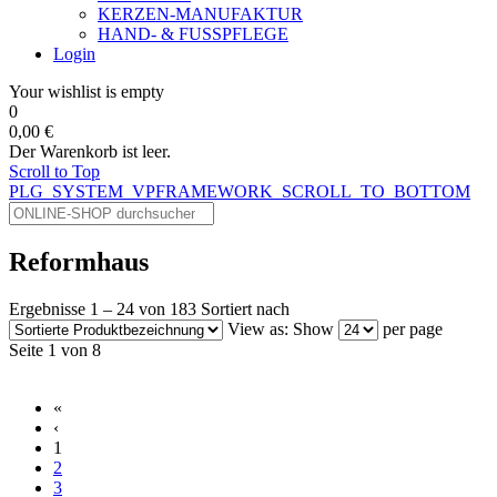
KERZEN-MANUFAKTUR
HAND- & FUSSPFLEGE
Login
Your wishlist is empty
0
0,00 €
Der Warenkorb ist leer.
Scroll to Top
PLG_SYSTEM_VPFRAMEWORK_SCROLL_TO_BOTTOM
Reformhaus
Ergebnisse 1 – 24 von 183
Sortiert nach
View as:
Show
per page
Seite 1 von 8
«
‹
1
2
3