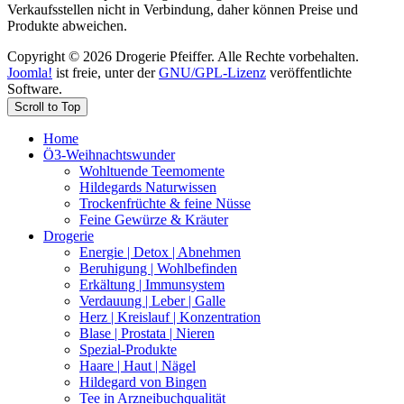
Verkaufsstellen nicht in Verbindung, daher können Preise und
Produkte abweichen.
Copyright © 2026 Drogerie Pfeiffer. Alle Rechte vorbehalten.
Joomla!
ist freie, unter der
GNU/GPL-Lizenz
veröffentlichte
Software.
Scroll to Top
Home
Ö3-Weihnachtswunder
Wohltuende Teemomente
Hildegards Naturwissen
Trockenfrüchte & feine Nüsse
Feine Gewürze & Kräuter
Drogerie
Energie | Detox | Abnehmen
Beruhigung | Wohlbefinden
Erkältung | Immunsystem
Verdauung | Leber | Galle
Herz | Kreislauf | Konzentration
Blase | Prostata | Nieren
Spezial-Produkte
Haare | Haut | Nägel
Hildegard von Bingen
Tee in Arzneibuchqualität