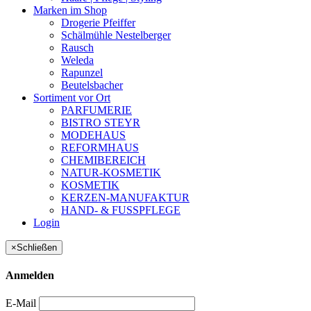
Marken im Shop
Drogerie Pfeiffer
Schälmühle Nestelberger
Rausch
Weleda
Rapunzel
Beutelsbacher
Sortiment vor Ort
PARFUMERIE
BISTRO STEYR
MODEHAUS
REFORMHAUS
CHEMIBEREICH
NATUR-KOSMETIK
KOSMETIK
KERZEN-MANUFAKTUR
HAND- & FUSSPFLEGE
Login
×
Schließen
Anmelden
E-Mail