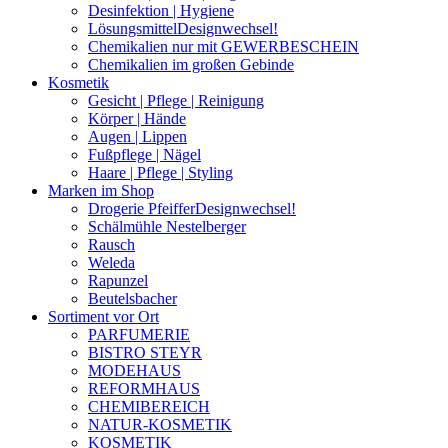
Desinfektion | Hygiene
Lösungsmittel
Designwechsel!
Chemikalien nur mit GEWERBESCHEIN
Chemikalien im großen Gebinde
Kosmetik
Gesicht | Pflege | Reinigung
Körper | Hände
Augen | Lippen
Fußpflege | Nägel
Haare | Pflege | Styling
Marken im Shop
Drogerie Pfeiffer
Designwechsel!
Schälmühle Nestelberger
Rausch
Weleda
Rapunzel
Beutelsbacher
Sortiment vor Ort
PARFUMERIE
BISTRO STEYR
MODEHAUS
REFORMHAUS
CHEMIBEREICH
NATUR-KOSMETIK
KOSMETIK