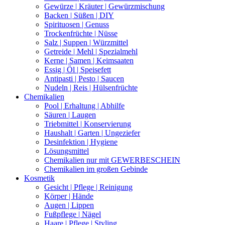
Gewürze | Kräuter | Gewürzmischung
Backen | Süßen | DIY
Spirituosen | Genuss
Trockenfrüchte | Nüsse
Salz | Suppen | Würzmittel
Getreide | Mehl | Spezialmehl
Kerne | Samen | Keimsaaten
Essig | Öl | Speisefett
Antipasti | Pesto | Saucen
Nudeln | Reis | Hülsenfrüchte
Chemikalien
Pool | Erhaltung | Abhilfe
Säuren | Laugen
Triebmittel | Konservierung
Haushalt | Garten | Ungeziefer
Desinfektion | Hygiene
Lösungsmittel
Chemikalien nur mit GEWERBESCHEIN
Chemikalien im großen Gebinde
Kosmetik
Gesicht | Pflege | Reinigung
Körper | Hände
Augen | Lippen
Fußpflege | Nägel
Haare | Pflege | Styling