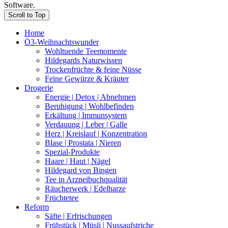
Software.
Scroll to Top
Home
Ö3-Weihnachtswunder
Wohltuende Teemomente
Hildegards Naturwissen
Trockenfrüchte & feine Nüsse
Feine Gewürze & Kräuter
Drogerie
Energie | Detox | Abnehmen
Beruhigung | Wohlbefinden
Erkältung | Immunsystem
Verdauung | Leber | Galle
Herz | Kreislauf | Konzentration
Blase | Prostata | Nieren
Spezial-Produkte
Haare | Haut | Nägel
Hildegard von Bingen
Tee in Arzneibuchqualität
Räucherwerk | Edelharze
Früchtetee
Reform
Säfte | Erfrischungen
Frühstück | Müsli | Nussaufstriche