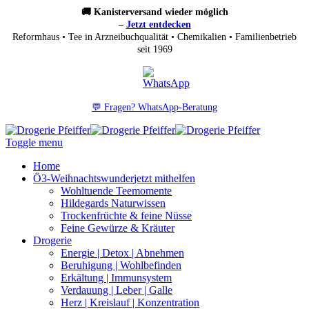
🚚 Kanisterversand wieder möglich
–
Jetzt entdecken
Reformhaus • Tee in Arzneibuchqualität • Chemikalien • Familienbetrieb
seit 1969
💬 Fragen? WhatsApp-Beratung
Toggle menu
Home
Ö3-Weihnachtswunder
jetzt mithelfen
Wohltuende Teemomente
Hildegards Naturwissen
Trockenfrüchte & feine Nüsse
Feine Gewürze & Kräuter
Drogerie
Energie | Detox | Abnehmen
Beruhigung | Wohlbefinden
Erkältung | Immunsystem
Verdauung | Leber | Galle
Herz | Kreislauf | Konzentration