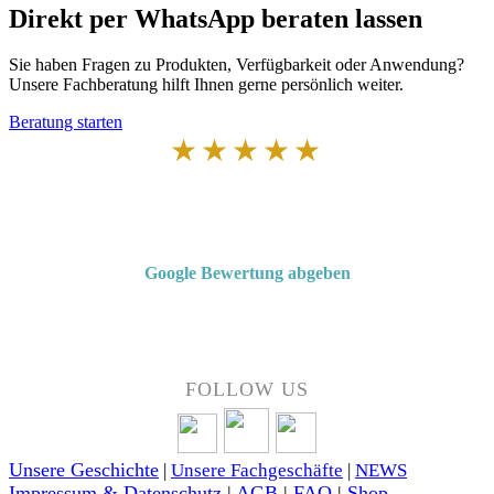
Direkt per WhatsApp beraten lassen
Sie haben Fragen zu Produkten, Verfügbarkeit oder Anwendung?
Unsere Fachberatung hilft Ihnen gerne persönlich weiter.
Beratung starten
★★★★★
Von Kunden empfohlen
4,7 von 5 Sternen bei Google
Google Bewertung abgeben
Über 50 Jahre Erfahrung – bewertet von unseren Kunden auf Google.
FOLLOW US
Unsere Geschichte
|
Unsere Fachgeschäfte
|
NEWS
Impressum & Datenschutz
|
AGB
|
FAQ
|
Shop