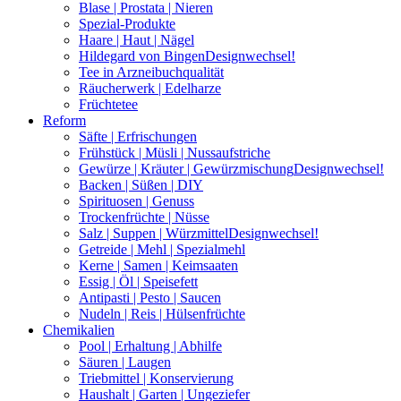
Blase | Prostata | Nieren
Spezial-Produkte
Haare | Haut | Nägel
Hildegard von Bingen
Designwechsel!
Tee in Arzneibuchqualität
Räucherwerk | Edelharze
Früchtetee
Reform
Säfte | Erfrischungen
Frühstück | Müsli | Nussaufstriche
Gewürze | Kräuter | Gewürzmischung
Designwechsel!
Backen | Süßen | DIY
Spirituosen | Genuss
Trockenfrüchte | Nüsse
Salz | Suppen | Würzmittel
Designwechsel!
Getreide | Mehl | Spezialmehl
Kerne | Samen | Keimsaaten
Essig | Öl | Speisefett
Antipasti | Pesto | Saucen
Nudeln | Reis | Hülsenfrüchte
Chemikalien
Pool | Erhaltung | Abhilfe
Säuren | Laugen
Triebmittel | Konservierung
Haushalt | Garten | Ungeziefer