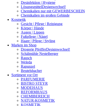
Desinfektion | Hygiene
Lösungsmittel
Designwechsel!
Chemikalien nur mit GEWERBESCHEIN
Chemikalien im großen Gebinde
Kosmetik
Gesicht | Pflege | Reinigung
Körper | Hände
Augen | Lippen
Fußpflege | Nägel
Haare | Pflege | Styling
Marken im Shop
Drogerie Pfeiffer
Designwechsel!
Schälmühle Nestelberger
Rausch
Weleda
Rapunzel
Beutelsbacher
Sortiment vor Ort
PARFUMERIE
BISTRO STEYR
MODEHAUS
REFORMHAUS
CHEMIBEREICH
NATUR-KOSMETIK
KOSMETIK