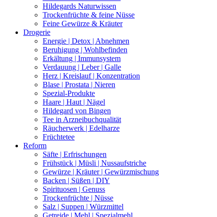
Hildegards Naturwissen
Trockenfrüchte & feine Nüsse
Feine Gewürze & Kräuter
Drogerie
Energie | Detox | Abnehmen
Beruhigung | Wohlbefinden
Erkältung | Immunsystem
Verdauung | Leber | Galle
Herz | Kreislauf | Konzentration
Blase | Prostata | Nieren
Spezial-Produkte
Haare | Haut | Nägel
Hildegard von Bingen
Tee in Arzneibuchqualität
Räucherwerk | Edelharze
Früchtetee
Reform
Säfte | Erfrischungen
Frühstück | Müsli | Nussaufstriche
Gewürze | Kräuter | Gewürzmischung
Backen | Süßen | DIY
Spirituosen | Genuss
Trockenfrüchte | Nüsse
Salz | Suppen | Würzmittel
Getreide | Mehl | Spezialmehl