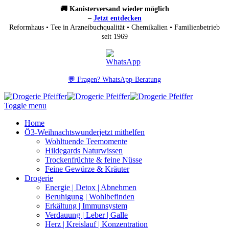
🚚 Kanisterversand wieder möglich
–
Jetzt entdecken
Reformhaus • Tee in Arzneibuchqualität • Chemikalien • Familienbetrieb
seit 1969
💬 Fragen? WhatsApp-Beratung
Toggle menu
Home
Ö3-Weihnachtswunder
jetzt mithelfen
Wohltuende Teemomente
Hildegards Naturwissen
Trockenfrüchte & feine Nüsse
Feine Gewürze & Kräuter
Drogerie
Energie | Detox | Abnehmen
Beruhigung | Wohlbefinden
Erkältung | Immunsystem
Verdauung | Leber | Galle
Herz | Kreislauf | Konzentration