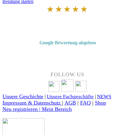
Beratung starten
★★★★★
Von Kunden empfohlen
4,7 von 5 Sternen bei Google
Google Bewertung abgeben
Über 50 Jahre Erfahrung – bewertet von unseren Kunden auf Google.
FOLLOW US
Unsere Geschichte
|
Unsere Fachgeschäfte
|
NEWS
Impressum & Datenschutz
|
AGB
|
FAQ
|
Shop
Neu registrieren | Mein Bereich