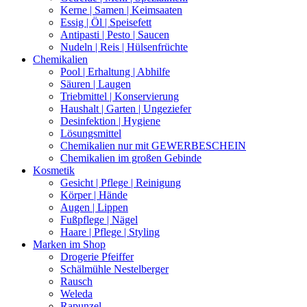
Kerne | Samen | Keimsaaten
Essig | Öl | Speisefett
Antipasti | Pesto | Saucen
Nudeln | Reis | Hülsenfrüchte
Chemikalien
Pool | Erhaltung | Abhilfe
Säuren | Laugen
Triebmittel | Konservierung
Haushalt | Garten | Ungeziefer
Desinfektion | Hygiene
Lösungsmittel
Chemikalien nur mit GEWERBESCHEIN
Chemikalien im großen Gebinde
Kosmetik
Gesicht | Pflege | Reinigung
Körper | Hände
Augen | Lippen
Fußpflege | Nägel
Haare | Pflege | Styling
Marken im Shop
Drogerie Pfeiffer
Schälmühle Nestelberger
Rausch
Weleda
Rapunzel