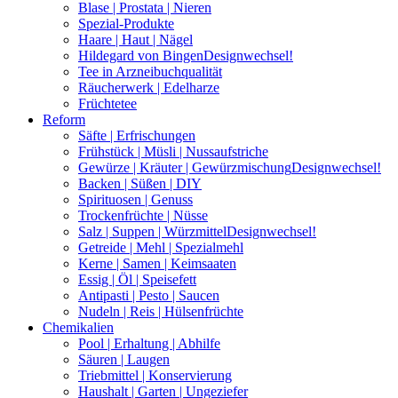
Blase | Prostata | Nieren
Spezial-Produkte
Haare | Haut | Nägel
Hildegard von Bingen
Designwechsel!
Tee in Arzneibuchqualität
Räucherwerk | Edelharze
Früchtetee
Reform
Säfte | Erfrischungen
Frühstück | Müsli | Nussaufstriche
Gewürze | Kräuter | Gewürzmischung
Designwechsel!
Backen | Süßen | DIY
Spirituosen | Genuss
Trockenfrüchte | Nüsse
Salz | Suppen | Würzmittel
Designwechsel!
Getreide | Mehl | Spezialmehl
Kerne | Samen | Keimsaaten
Essig | Öl | Speisefett
Antipasti | Pesto | Saucen
Nudeln | Reis | Hülsenfrüchte
Chemikalien
Pool | Erhaltung | Abhilfe
Säuren | Laugen
Triebmittel | Konservierung
Haushalt | Garten | Ungeziefer