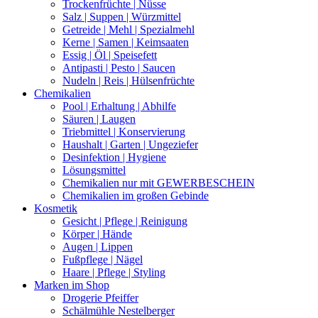
Trockenfrüchte | Nüsse
Salz | Suppen | Würzmittel
Getreide | Mehl | Spezialmehl
Kerne | Samen | Keimsaaten
Essig | Öl | Speisefett
Antipasti | Pesto | Saucen
Nudeln | Reis | Hülsenfrüchte
Chemikalien
Pool | Erhaltung | Abhilfe
Säuren | Laugen
Triebmittel | Konservierung
Haushalt | Garten | Ungeziefer
Desinfektion | Hygiene
Lösungsmittel
Chemikalien nur mit GEWERBESCHEIN
Chemikalien im großen Gebinde
Kosmetik
Gesicht | Pflege | Reinigung
Körper | Hände
Augen | Lippen
Fußpflege | Nägel
Haare | Pflege | Styling
Marken im Shop
Drogerie Pfeiffer
Schälmühle Nestelberger