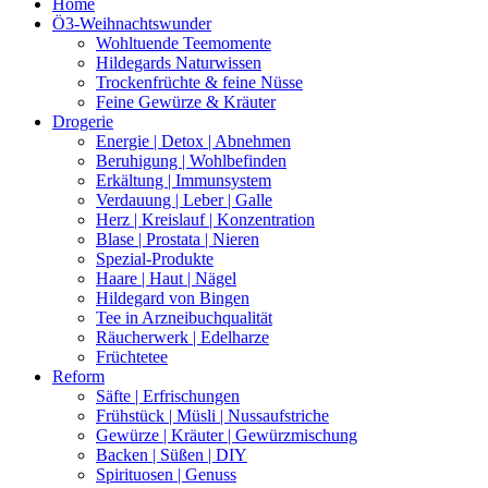
Home
Ö3-Weihnachtswunder
Wohltuende Teemomente
Hildegards Naturwissen
Trockenfrüchte & feine Nüsse
Feine Gewürze & Kräuter
Drogerie
Energie | Detox | Abnehmen
Beruhigung | Wohlbefinden
Erkältung | Immunsystem
Verdauung | Leber | Galle
Herz | Kreislauf | Konzentration
Blase | Prostata | Nieren
Spezial-Produkte
Haare | Haut | Nägel
Hildegard von Bingen
Tee in Arzneibuchqualität
Räucherwerk | Edelharze
Früchtetee
Reform
Säfte | Erfrischungen
Frühstück | Müsli | Nussaufstriche
Gewürze | Kräuter | Gewürzmischung
Backen | Süßen | DIY
Spirituosen | Genuss