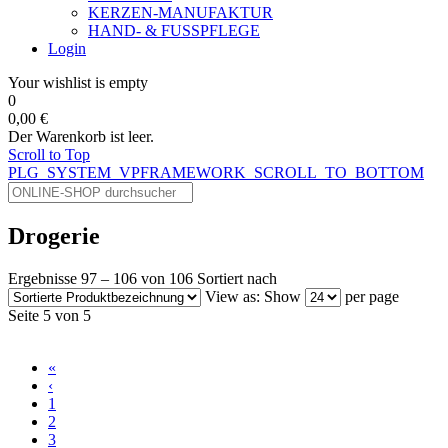
KERZEN-MANUFAKTUR
HAND- & FUSSPFLEGE
Login
Your wishlist is empty
0
0,00 €
Der Warenkorb ist leer.
Scroll to Top
PLG_SYSTEM_VPFRAMEWORK_SCROLL_TO_BOTTOM
Drogerie
Ergebnisse 97 – 106 von 106
Sortiert nach
View as:
Show
per page
Seite 5 von 5
«
‹
1
2
3