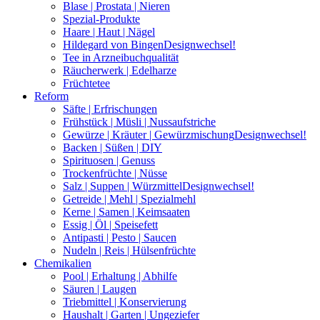
Blase | Prostata | Nieren
Spezial-Produkte
Haare | Haut | Nägel
Hildegard von Bingen
Designwechsel!
Tee in Arzneibuchqualität
Räucherwerk | Edelharze
Früchtetee
Reform
Säfte | Erfrischungen
Frühstück | Müsli | Nussaufstriche
Gewürze | Kräuter | Gewürzmischung
Designwechsel!
Backen | Süßen | DIY
Spirituosen | Genuss
Trockenfrüchte | Nüsse
Salz | Suppen | Würzmittel
Designwechsel!
Getreide | Mehl | Spezialmehl
Kerne | Samen | Keimsaaten
Essig | Öl | Speisefett
Antipasti | Pesto | Saucen
Nudeln | Reis | Hülsenfrüchte
Chemikalien
Pool | Erhaltung | Abhilfe
Säuren | Laugen
Triebmittel | Konservierung
Haushalt | Garten | Ungeziefer