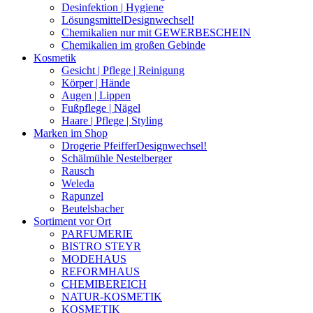
Desinfektion | Hygiene
Lösungsmittel
Designwechsel!
Chemikalien nur mit GEWERBESCHEIN
Chemikalien im großen Gebinde
Kosmetik
Gesicht | Pflege | Reinigung
Körper | Hände
Augen | Lippen
Fußpflege | Nägel
Haare | Pflege | Styling
Marken im Shop
Drogerie Pfeiffer
Designwechsel!
Schälmühle Nestelberger
Rausch
Weleda
Rapunzel
Beutelsbacher
Sortiment vor Ort
PARFUMERIE
BISTRO STEYR
MODEHAUS
REFORMHAUS
CHEMIBEREICH
NATUR-KOSMETIK
KOSMETIK