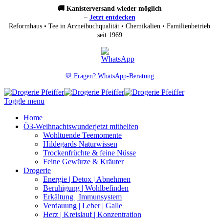
🚚 Kanisterversand wieder möglich
–
Jetzt entdecken
Reformhaus • Tee in Arzneibuchqualität • Chemikalien • Familienbetrieb
seit 1969
💬 Fragen? WhatsApp-Beratung
Toggle menu
Home
Ö3-Weihnachtswunder
jetzt mithelfen
Wohltuende Teemomente
Hildegards Naturwissen
Trockenfrüchte & feine Nüsse
Feine Gewürze & Kräuter
Drogerie
Energie | Detox | Abnehmen
Beruhigung | Wohlbefinden
Erkältung | Immunsystem
Verdauung | Leber | Galle
Herz | Kreislauf | Konzentration