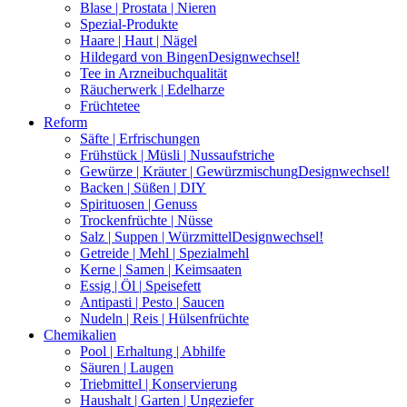
Blase | Prostata | Nieren
Spezial-Produkte
Haare | Haut | Nägel
Hildegard von Bingen
Designwechsel!
Tee in Arzneibuchqualität
Räucherwerk | Edelharze
Früchtetee
Reform
Säfte | Erfrischungen
Frühstück | Müsli | Nussaufstriche
Gewürze | Kräuter | Gewürzmischung
Designwechsel!
Backen | Süßen | DIY
Spirituosen | Genuss
Trockenfrüchte | Nüsse
Salz | Suppen | Würzmittel
Designwechsel!
Getreide | Mehl | Spezialmehl
Kerne | Samen | Keimsaaten
Essig | Öl | Speisefett
Antipasti | Pesto | Saucen
Nudeln | Reis | Hülsenfrüchte
Chemikalien
Pool | Erhaltung | Abhilfe
Säuren | Laugen
Triebmittel | Konservierung
Haushalt | Garten | Ungeziefer