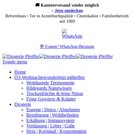
🚚 Kanisterversand wieder möglich
–
Jetzt entdecken
Reformhaus • Tee in Arzneibuchqualität • Chemikalien • Familienbetrieb
seit 1969
💬 Fragen? WhatsApp-Beratung
Toggle menu
Home
Ö3-Weihnachtswunder
jetzt mithelfen
Wohltuende Teemomente
Hildegards Naturwissen
Trockenfrüchte & feine Nüsse
Feine Gewürze & Kräuter
Drogerie
Energie | Detox | Abnehmen
Beruhigung | Wohlbefinden
Erkältung | Immunsystem
Verdauung | Leber | Galle
Herz | Kreislauf | Konzentration