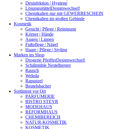
Desinfektion | Hygiene
Lösungsmittel
Designwechsel!
Chemikalien nur mit GEWERBESCHEIN
Chemikalien im großen Gebinde
Kosmetik
Gesicht | Pflege | Reinigung
Körper | Hände
Augen | Lippen
Fußpflege | Nägel
Haare | Pflege | Styling
Marken im Shop
Drogerie Pfeiffer
Designwechsel!
Schälmühle Nestelberger
Rausch
Weleda
Rapunzel
Beutelsbacher
Sortiment vor Ort
PARFUMERIE
BISTRO STEYR
MODEHAUS
REFORMHAUS
CHEMIBEREICH
NATUR-KOSMETIK
KOSMETIK