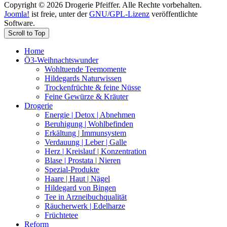
Copyright © 2026 Drogerie Pfeiffer. Alle Rechte vorbehalten.
Joomla!
ist freie, unter der
GNU/GPL-Lizenz
veröffentlichte
Software.
Scroll to Top
Home
Ö3-Weihnachtswunder
Wohltuende Teemomente
Hildegards Naturwissen
Trockenfrüchte & feine Nüsse
Feine Gewürze & Kräuter
Drogerie
Energie | Detox | Abnehmen
Beruhigung | Wohlbefinden
Erkältung | Immunsystem
Verdauung | Leber | Galle
Herz | Kreislauf | Konzentration
Blase | Prostata | Nieren
Spezial-Produkte
Haare | Haut | Nägel
Hildegard von Bingen
Tee in Arzneibuchqualität
Räucherwerk | Edelharze
Früchtetee
Reform