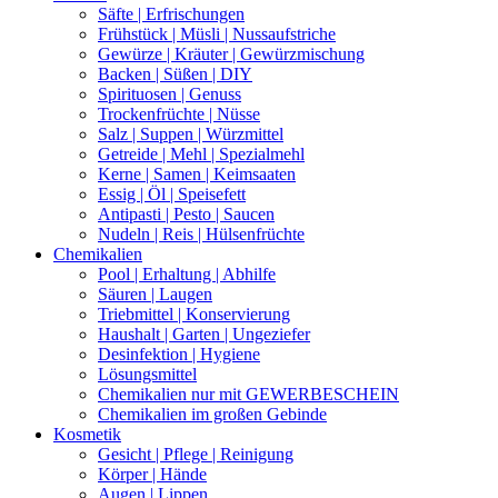
Säfte | Erfrischungen
Frühstück | Müsli | Nussaufstriche
Gewürze | Kräuter | Gewürzmischung
Backen | Süßen | DIY
Spirituosen | Genuss
Trockenfrüchte | Nüsse
Salz | Suppen | Würzmittel
Getreide | Mehl | Spezialmehl
Kerne | Samen | Keimsaaten
Essig | Öl | Speisefett
Antipasti | Pesto | Saucen
Nudeln | Reis | Hülsenfrüchte
Chemikalien
Pool | Erhaltung | Abhilfe
Säuren | Laugen
Triebmittel | Konservierung
Haushalt | Garten | Ungeziefer
Desinfektion | Hygiene
Lösungsmittel
Chemikalien nur mit GEWERBESCHEIN
Chemikalien im großen Gebinde
Kosmetik
Gesicht | Pflege | Reinigung
Körper | Hände
Augen | Lippen