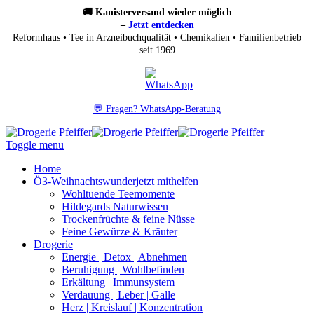
🚚 Kanisterversand wieder möglich
–
Jetzt entdecken
Reformhaus • Tee in Arzneibuchqualität • Chemikalien • Familienbetrieb
seit 1969
💬 Fragen? WhatsApp-Beratung
Toggle menu
Home
Ö3-Weihnachtswunder
jetzt mithelfen
Wohltuende Teemomente
Hildegards Naturwissen
Trockenfrüchte & feine Nüsse
Feine Gewürze & Kräuter
Drogerie
Energie | Detox | Abnehmen
Beruhigung | Wohlbefinden
Erkältung | Immunsystem
Verdauung | Leber | Galle
Herz | Kreislauf | Konzentration