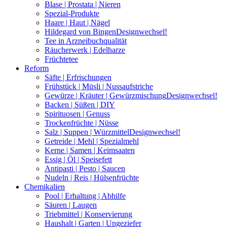
Blase | Prostata | Nieren
Spezial-Produkte
Haare | Haut | Nägel
Hildegard von Bingen
Designwechsel!
Tee in Arzneibuchqualität
Räucherwerk | Edelharze
Früchtetee
Reform
Säfte | Erfrischungen
Frühstück | Müsli | Nussaufstriche
Gewürze | Kräuter | Gewürzmischung
Designwechsel!
Backen | Süßen | DIY
Spirituosen | Genuss
Trockenfrüchte | Nüsse
Salz | Suppen | Würzmittel
Designwechsel!
Getreide | Mehl | Spezialmehl
Kerne | Samen | Keimsaaten
Essig | Öl | Speisefett
Antipasti | Pesto | Saucen
Nudeln | Reis | Hülsenfrüchte
Chemikalien
Pool | Erhaltung | Abhilfe
Säuren | Laugen
Triebmittel | Konservierung
Haushalt | Garten | Ungeziefer