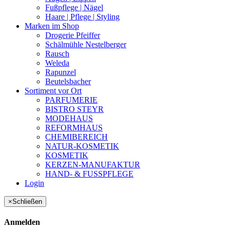
Fußpflege | Nägel
Haare | Pflege | Styling
Marken im Shop
Drogerie Pfeiffer
Schälmühle Nestelberger
Rausch
Weleda
Rapunzel
Beutelsbacher
Sortiment vor Ort
PARFUMERIE
BISTRO STEYR
MODEHAUS
REFORMHAUS
CHEMIBEREICH
NATUR-KOSMETIK
KOSMETIK
KERZEN-MANUFAKTUR
HAND- & FUSSPFLEGE
Login
×
Schließen
Anmelden