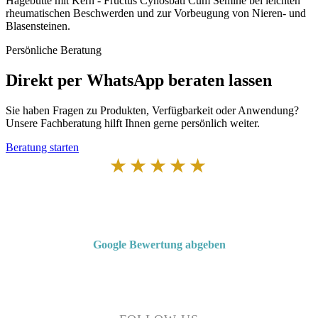
Hagebutte mit Kern - Fructus Cynosbati Cum Semine bei leichten
rheumatischen Beschwerden und zur Vorbeugung von Nieren- und
Blasensteinen.
Persönliche Beratung
Direkt per WhatsApp beraten lassen
Sie haben Fragen zu Produkten, Verfügbarkeit oder Anwendung?
Unsere Fachberatung hilft Ihnen gerne persönlich weiter.
Beratung starten
★★★★★
Von Kunden empfohlen
4,7 von 5 Sternen bei Google
Google Bewertung abgeben
Über 50 Jahre Erfahrung – bewertet von unseren Kunden auf Google.