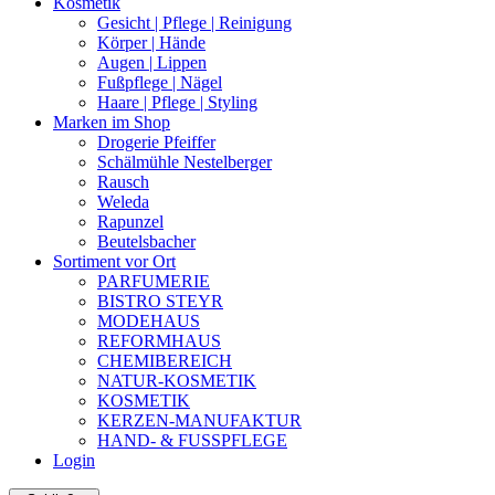
Kosmetik
Gesicht | Pflege | Reinigung
Körper | Hände
Augen | Lippen
Fußpflege | Nägel
Haare | Pflege | Styling
Marken im Shop
Drogerie Pfeiffer
Schälmühle Nestelberger
Rausch
Weleda
Rapunzel
Beutelsbacher
Sortiment vor Ort
PARFUMERIE
BISTRO STEYR
MODEHAUS
REFORMHAUS
CHEMIBEREICH
NATUR-KOSMETIK
KOSMETIK
KERZEN-MANUFAKTUR
HAND- & FUSSPFLEGE
Login