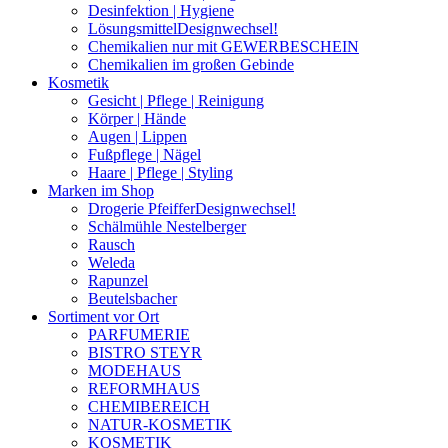
Desinfektion | Hygiene
Lösungsmittel
Designwechsel!
Chemikalien nur mit GEWERBESCHEIN
Chemikalien im großen Gebinde
Kosmetik
Gesicht | Pflege | Reinigung
Körper | Hände
Augen | Lippen
Fußpflege | Nägel
Haare | Pflege | Styling
Marken im Shop
Drogerie Pfeiffer
Designwechsel!
Schälmühle Nestelberger
Rausch
Weleda
Rapunzel
Beutelsbacher
Sortiment vor Ort
PARFUMERIE
BISTRO STEYR
MODEHAUS
REFORMHAUS
CHEMIBEREICH
NATUR-KOSMETIK
KOSMETIK