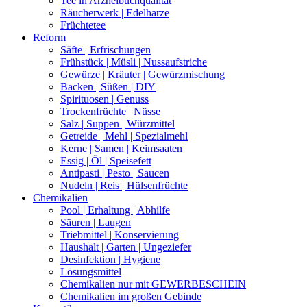
Tee in Arzneibuchqualität
Räucherwerk | Edelharze
Früchtetee
Reform
Säfte | Erfrischungen
Frühstück | Müsli | Nussaufstriche
Gewürze | Kräuter | Gewürzmischung
Backen | Süßen | DIY
Spirituosen | Genuss
Trockenfrüchte | Nüsse
Salz | Suppen | Würzmittel
Getreide | Mehl | Spezialmehl
Kerne | Samen | Keimsaaten
Essig | Öl | Speisefett
Antipasti | Pesto | Saucen
Nudeln | Reis | Hülsenfrüchte
Chemikalien
Pool | Erhaltung | Abhilfe
Säuren | Laugen
Triebmittel | Konservierung
Haushalt | Garten | Ungeziefer
Desinfektion | Hygiene
Lösungsmittel
Chemikalien nur mit GEWERBESCHEIN
Chemikalien im großen Gebinde