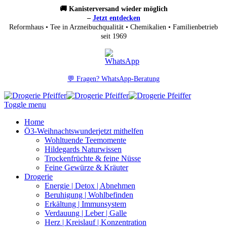
🚚 Kanisterversand wieder möglich
–
Jetzt entdecken
Reformhaus • Tee in Arzneibuchqualität • Chemikalien • Familienbetrieb
seit 1969
💬 Fragen? WhatsApp-Beratung
Toggle menu
Home
Ö3-Weihnachtswunder
jetzt mithelfen
Wohltuende Teemomente
Hildegards Naturwissen
Trockenfrüchte & feine Nüsse
Feine Gewürze & Kräuter
Drogerie
Energie | Detox | Abnehmen
Beruhigung | Wohlbefinden
Erkältung | Immunsystem
Verdauung | Leber | Galle
Herz | Kreislauf | Konzentration