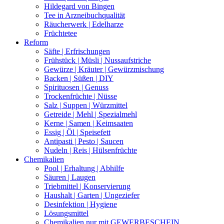
Hildegard von Bingen
Tee in Arzneibuchqualität
Räucherwerk | Edelharze
Früchtetee
Reform
Säfte | Erfrischungen
Frühstück | Müsli | Nussaufstriche
Gewürze | Kräuter | Gewürzmischung
Backen | Süßen | DIY
Spirituosen | Genuss
Trockenfrüchte | Nüsse
Salz | Suppen | Würzmittel
Getreide | Mehl | Spezialmehl
Kerne | Samen | Keimsaaten
Essig | Öl | Speisefett
Antipasti | Pesto | Saucen
Nudeln | Reis | Hülsenfrüchte
Chemikalien
Pool | Erhaltung | Abhilfe
Säuren | Laugen
Triebmittel | Konservierung
Haushalt | Garten | Ungeziefer
Desinfektion | Hygiene
Lösungsmittel
Chemikalien nur mit GEWERBESCHEIN