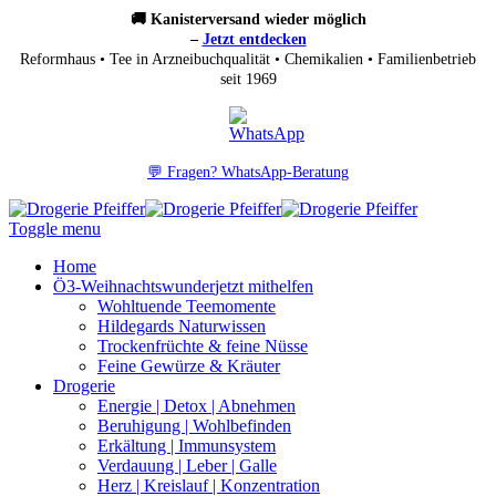
🚚 Kanisterversand wieder möglich
–
Jetzt entdecken
Reformhaus • Tee in Arzneibuchqualität • Chemikalien • Familienbetrieb
seit 1969
💬 Fragen? WhatsApp-Beratung
Toggle menu
Home
Ö3-Weihnachtswunder
jetzt mithelfen
Wohltuende Teemomente
Hildegards Naturwissen
Trockenfrüchte & feine Nüsse
Feine Gewürze & Kräuter
Drogerie
Energie | Detox | Abnehmen
Beruhigung | Wohlbefinden
Erkältung | Immunsystem
Verdauung | Leber | Galle
Herz | Kreislauf | Konzentration