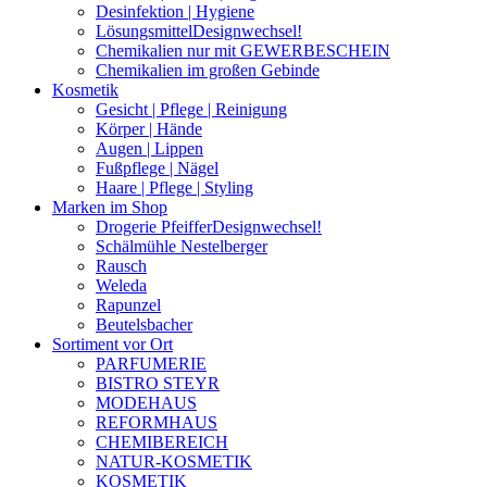
Desinfektion | Hygiene
Lösungsmittel
Designwechsel!
Chemikalien nur mit GEWERBESCHEIN
Chemikalien im großen Gebinde
Kosmetik
Gesicht | Pflege | Reinigung
Körper | Hände
Augen | Lippen
Fußpflege | Nägel
Haare | Pflege | Styling
Marken im Shop
Drogerie Pfeiffer
Designwechsel!
Schälmühle Nestelberger
Rausch
Weleda
Rapunzel
Beutelsbacher
Sortiment vor Ort
PARFUMERIE
BISTRO STEYR
MODEHAUS
REFORMHAUS
CHEMIBEREICH
NATUR-KOSMETIK
KOSMETIK