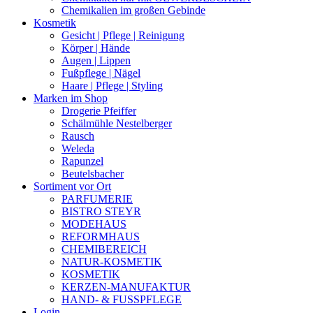
Chemikalien im großen Gebinde
Kosmetik
Gesicht | Pflege | Reinigung
Körper | Hände
Augen | Lippen
Fußpflege | Nägel
Haare | Pflege | Styling
Marken im Shop
Drogerie Pfeiffer
Schälmühle Nestelberger
Rausch
Weleda
Rapunzel
Beutelsbacher
Sortiment vor Ort
PARFUMERIE
BISTRO STEYR
MODEHAUS
REFORMHAUS
CHEMIBEREICH
NATUR-KOSMETIK
KOSMETIK
KERZEN-MANUFAKTUR
HAND- & FUSSPFLEGE
Login