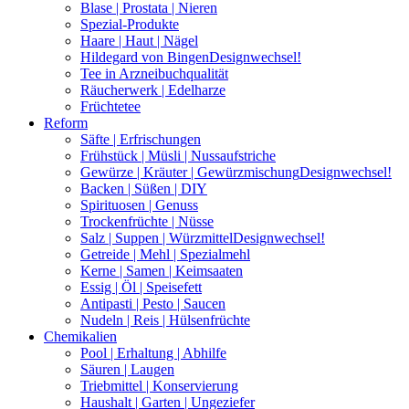
Blase | Prostata | Nieren
Spezial-Produkte
Haare | Haut | Nägel
Hildegard von Bingen
Designwechsel!
Tee in Arzneibuchqualität
Räucherwerk | Edelharze
Früchtetee
Reform
Säfte | Erfrischungen
Frühstück | Müsli | Nussaufstriche
Gewürze | Kräuter | Gewürzmischung
Designwechsel!
Backen | Süßen | DIY
Spirituosen | Genuss
Trockenfrüchte | Nüsse
Salz | Suppen | Würzmittel
Designwechsel!
Getreide | Mehl | Spezialmehl
Kerne | Samen | Keimsaaten
Essig | Öl | Speisefett
Antipasti | Pesto | Saucen
Nudeln | Reis | Hülsenfrüchte
Chemikalien
Pool | Erhaltung | Abhilfe
Säuren | Laugen
Triebmittel | Konservierung
Haushalt | Garten | Ungeziefer