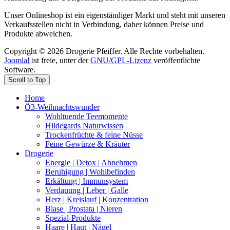
Unser Onlineshop ist ein eigenständiger Markt und steht mit unseren
Verkaufsstellen nicht in Verbindung, daher können Preise und
Produkte abweichen.
Copyright © 2026 Drogerie Pfeiffer. Alle Rechte vorbehalten.
Joomla!
ist freie, unter der
GNU/GPL-Lizenz
veröffentlichte
Software.
Scroll to Top
Home
Ö3-Weihnachtswunder
Wohltuende Teemomente
Hildegards Naturwissen
Trockenfrüchte & feine Nüsse
Feine Gewürze & Kräuter
Drogerie
Energie | Detox | Abnehmen
Beruhigung | Wohlbefinden
Erkältung | Immunsystem
Verdauung | Leber | Galle
Herz | Kreislauf | Konzentration
Blase | Prostata | Nieren
Spezial-Produkte
Haare | Haut | Nägel