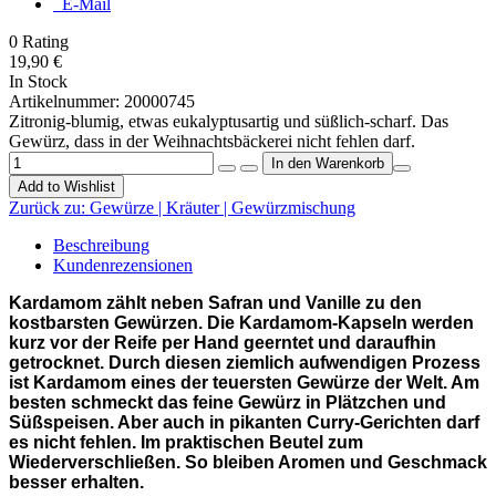
E-Mail
0
Rating
19,90 €
In Stock
Artikelnummer:
20000745
Zitronig-blumig, etwas eukalyptusartig und süßlich-scharf. Das
Gewürz, dass in der Weihnachtsbäckerei nicht fehlen darf.
Add to Wishlist
Zurück zu:
Gewürze | Kräuter | Gewürzmischung
Beschreibung
Kundenrezensionen
Kardamom zählt neben Safran und Vanille zu den
kostbarsten Gewürzen. Die Kardamom-Kapseln werden
kurz vor der Reife per Hand geerntet und daraufhin
getrocknet. Durch diesen ziemlich aufwendigen Prozess
ist Kardamom eines der teuersten Gewürze der Welt. Am
besten schmeckt das feine Gewürz in Plätzchen und
Süßspeisen. Aber auch in pikanten Curry-Gerichten darf
es nicht fehlen. Im praktischen Beutel zum
Wiederverschließen. So bleiben Aromen und Geschmack
besser erhalten.