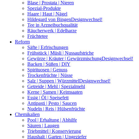
Blase | Prostata | Nieren
Spezial-Produkte
Haare | Haut | Nägel
Hildegard von Bingen
Designwechsel!
Tee in Arzneibuchqualität
Räucherwerk | Edelharze
Früchtetee
Reform
Säfte | Erfrischungen
Frühstück | Müsli | Nussaufstriche
Gewürze | Kräuter | Gewürzmischung
Designwechsel!
Backen | Süßen | DIY
Spirituosen | Genuss
Trockenfrüchte | Nüsse
Salz | Suppen | Würzmittel
Designwechsel!
Getreide | Mehl | Spezialmehl
Kerne | Samen | Keimsaaten
Essig | Öl | Speisefett
Antipasti | Pesto | Saucen
Nudeln | Reis | Hülsenfrüchte
Chemikalien
Pool | Erhaltung | Abhilfe
Säuren | Laugen
Triebmittel | Konservierung
Haushalt | Garten | Ungeziefer