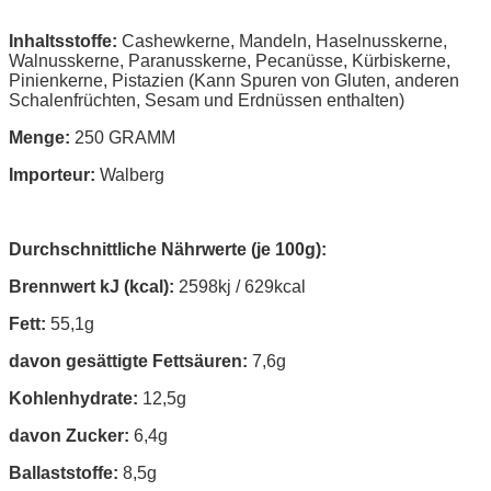
Inhaltsstoffe:
Cashewkerne, Mandeln, Haselnusskerne,
Walnusskerne, Paranusskerne, Pecanüsse, Kürbiskerne,
Pinienkerne, Pistazien (Kann Spuren von Gluten, anderen
Schalenfrüchten, Sesam und Erdnüssen enthalten)
Menge:
250 GRAMM
Importeur:
Walberg
Durchschnittliche Nährwerte (je 100g):
Brennwert kJ (kcal):
2598kj / 629kcal
Fett:
55,1g
davon gesättigte Fettsäuren:
7,6g
Kohlenhydrate:
12,5g
davon Zucker:
6,4g
Ballaststoffe:
8,5g