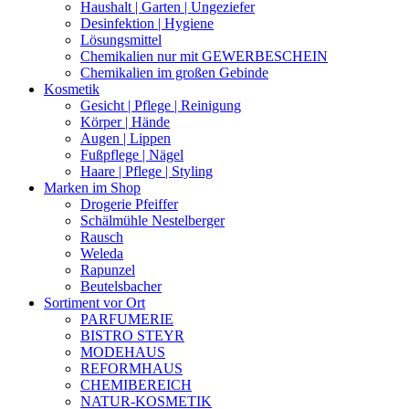
Haushalt | Garten | Ungeziefer
Desinfektion | Hygiene
Lösungsmittel
Chemikalien nur mit GEWERBESCHEIN
Chemikalien im großen Gebinde
Kosmetik
Gesicht | Pflege | Reinigung
Körper | Hände
Augen | Lippen
Fußpflege | Nägel
Haare | Pflege | Styling
Marken im Shop
Drogerie Pfeiffer
Schälmühle Nestelberger
Rausch
Weleda
Rapunzel
Beutelsbacher
Sortiment vor Ort
PARFUMERIE
BISTRO STEYR
MODEHAUS
REFORMHAUS
CHEMIBEREICH
NATUR-KOSMETIK