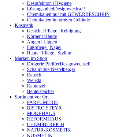
Desinfektion | Hygiene
Lösungsmittel
Designwechsel!
Chemikalien nur mit GEWERBESCHEIN
Chemikalien im großen Gebinde
Kosmetik
Gesicht | Pflege | Reinigung
Körper | Hände
Augen | Lippen
Fußpflege | Nägel
Haare | Pflege | Styling
Marken im Shop
Drogerie Pfeiffer
Designwechsel!
Schälmühle Nestelberger
Rausch
Weleda
Rapunzel
Beutelsbacher
Sortiment vor Ort
PARFUMERIE
BISTRO STEYR
MODEHAUS
REFORMHAUS
CHEMIBEREICH
NATUR-KOSMETIK
KOSMETIK