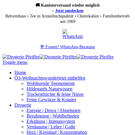
🚚 Kanisterversand wieder möglich
–
Jetzt entdecken
Reformhaus • Tee in Arzneibuchqualität • Chemikalien • Familienbetrieb
seit 1969
💬 Fragen? WhatsApp-Beratung
Toggle menu
Home
Ö3-Weihnachtswunder
jetzt mithelfen
Wohltuende Teemomente
Hildegards Naturwissen
Trockenfrüchte & feine Nüsse
Feine Gewürze & Kräuter
Drogerie
Energie | Detox | Abnehmen
Beruhigung | Wohlbefinden
Erkältung | Immunsystem
Verdauung | Leber | Galle
Herz | Kreislauf | Konzentration