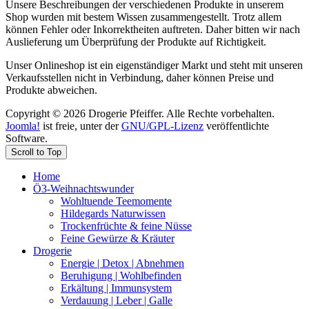
Unsere Beschreibungen der verschiedenen Produkte in unserem
Shop wurden mit bestem Wissen zusammengestellt. Trotz allem
können Fehler oder Inkorrektheiten auftreten. Daher bitten wir nach
Auslieferung um Überprüfung der Produkte auf Richtigkeit.
Unser Onlineshop ist ein eigenständiger Markt und steht mit unseren
Verkaufsstellen nicht in Verbindung, daher können Preise und
Produkte abweichen.
Copyright © 2026 Drogerie Pfeiffer. Alle Rechte vorbehalten.
Joomla!
ist freie, unter der
GNU/GPL-Lizenz
veröffentlichte
Software.
Scroll to Top
Home
Ö3-Weihnachtswunder
Wohltuende Teemomente
Hildegards Naturwissen
Trockenfrüchte & feine Nüsse
Feine Gewürze & Kräuter
Drogerie
Energie | Detox | Abnehmen
Beruhigung | Wohlbefinden
Erkältung | Immunsystem
Verdauung | Leber | Galle