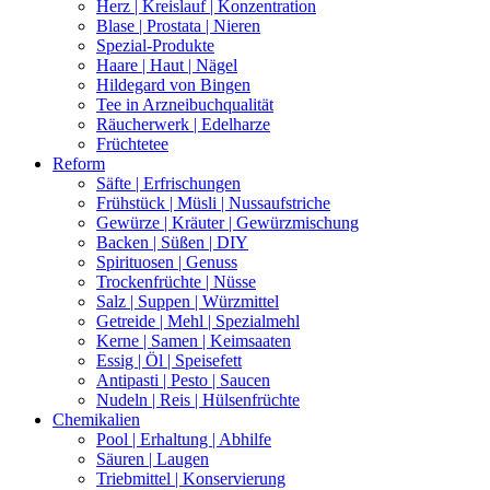
Herz | Kreislauf | Konzentration
Blase | Prostata | Nieren
Spezial-Produkte
Haare | Haut | Nägel
Hildegard von Bingen
Tee in Arzneibuchqualität
Räucherwerk | Edelharze
Früchtetee
Reform
Säfte | Erfrischungen
Frühstück | Müsli | Nussaufstriche
Gewürze | Kräuter | Gewürzmischung
Backen | Süßen | DIY
Spirituosen | Genuss
Trockenfrüchte | Nüsse
Salz | Suppen | Würzmittel
Getreide | Mehl | Spezialmehl
Kerne | Samen | Keimsaaten
Essig | Öl | Speisefett
Antipasti | Pesto | Saucen
Nudeln | Reis | Hülsenfrüchte
Chemikalien
Pool | Erhaltung | Abhilfe
Säuren | Laugen
Triebmittel | Konservierung