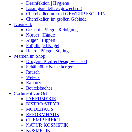
Desinfektion | Hygiene
Lösungsmittel
Designwechsel!
Chemikalien nur mit GEWERBESCHEIN
Chemikalien im großen Gebinde
Kosmetik
Gesicht | Pflege | Reinigung
Körper | Hände
Augen | Lippen
Fußpflege | Nägel
Haare | Pflege | Styling
Marken im Shop
Drogerie Pfeiffer
Designwechsel!
Schälmühle Nestelberger
Rausch
Weleda
Rapunzel
Beutelsbacher
Sortiment vor Ort
PARFUMERIE
BISTRO STEYR
MODEHAUS
REFORMHAUS
CHEMIBEREICH
NATUR-KOSMETIK
KOSMETIK