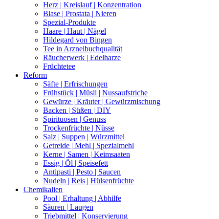
Herz | Kreislauf | Konzentration
Blase | Prostata | Nieren
Spezial-Produkte
Haare | Haut | Nägel
Hildegard von Bingen
Tee in Arzneibuchqualität
Räucherwerk | Edelharze
Früchtetee
Reform
Säfte | Erfrischungen
Frühstück | Müsli | Nussaufstriche
Gewürze | Kräuter | Gewürzmischung
Backen | Süßen | DIY
Spirituosen | Genuss
Trockenfrüchte | Nüsse
Salz | Suppen | Würzmittel
Getreide | Mehl | Spezialmehl
Kerne | Samen | Keimsaaten
Essig | Öl | Speisefett
Antipasti | Pesto | Saucen
Nudeln | Reis | Hülsenfrüchte
Chemikalien
Pool | Erhaltung | Abhilfe
Säuren | Laugen
Triebmittel | Konservierung