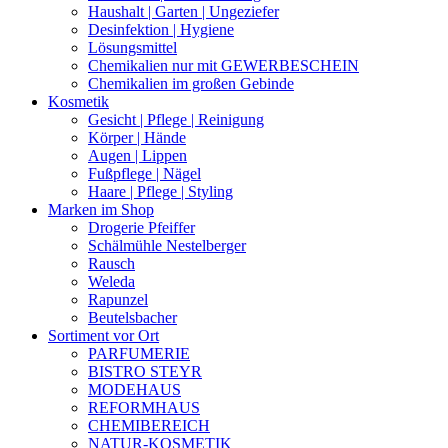
Haushalt | Garten | Ungeziefer
Desinfektion | Hygiene
Lösungsmittel
Chemikalien nur mit GEWERBESCHEIN
Chemikalien im großen Gebinde
Kosmetik
Gesicht | Pflege | Reinigung
Körper | Hände
Augen | Lippen
Fußpflege | Nägel
Haare | Pflege | Styling
Marken im Shop
Drogerie Pfeiffer
Schälmühle Nestelberger
Rausch
Weleda
Rapunzel
Beutelsbacher
Sortiment vor Ort
PARFUMERIE
BISTRO STEYR
MODEHAUS
REFORMHAUS
CHEMIBEREICH
NATUR-KOSMETIK