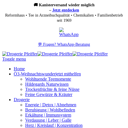
🚚 Kanisterversand wieder möglich
–
Jetzt entdecken
Reformhaus • Tee in Arzneibuchqualität • Chemikalien • Familienbetrieb
seit 1969
💬 Fragen? WhatsApp-Beratung
Toggle menu
Home
Ö3-Weihnachtswunder
jetzt mithelfen
Wohltuende Teemomente
Hildegards Naturwissen
Trockenfrüchte & feine Nüsse
Feine Gewürze & Kräuter
Drogerie
Energie | Detox | Abnehmen
Beruhigung | Wohlbefinden
Erkältung | Immunsystem
Verdauung | Leber | Galle
Herz | Kreislauf | Konzentration