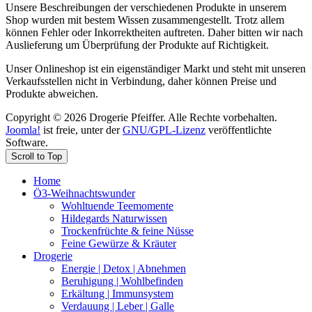
Unsere Beschreibungen der verschiedenen Produkte in unserem
Shop wurden mit bestem Wissen zusammengestellt. Trotz allem
können Fehler oder Inkorrektheiten auftreten. Daher bitten wir nach
Auslieferung um Überprüfung der Produkte auf Richtigkeit.
Unser Onlineshop ist ein eigenständiger Markt und steht mit unseren
Verkaufsstellen nicht in Verbindung, daher können Preise und
Produkte abweichen.
Copyright © 2026 Drogerie Pfeiffer. Alle Rechte vorbehalten.
Joomla!
ist freie, unter der
GNU/GPL-Lizenz
veröffentlichte
Software.
Scroll to Top
Home
Ö3-Weihnachtswunder
Wohltuende Teemomente
Hildegards Naturwissen
Trockenfrüchte & feine Nüsse
Feine Gewürze & Kräuter
Drogerie
Energie | Detox | Abnehmen
Beruhigung | Wohlbefinden
Erkältung | Immunsystem
Verdauung | Leber | Galle