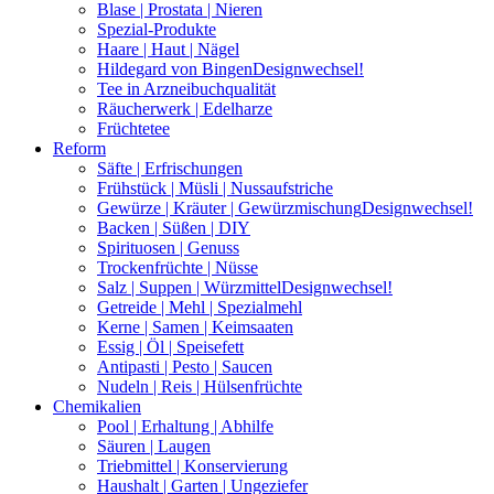
Blase | Prostata | Nieren
Spezial-Produkte
Haare | Haut | Nägel
Hildegard von Bingen
Designwechsel!
Tee in Arzneibuchqualität
Räucherwerk | Edelharze
Früchtetee
Reform
Säfte | Erfrischungen
Frühstück | Müsli | Nussaufstriche
Gewürze | Kräuter | Gewürzmischung
Designwechsel!
Backen | Süßen | DIY
Spirituosen | Genuss
Trockenfrüchte | Nüsse
Salz | Suppen | Würzmittel
Designwechsel!
Getreide | Mehl | Spezialmehl
Kerne | Samen | Keimsaaten
Essig | Öl | Speisefett
Antipasti | Pesto | Saucen
Nudeln | Reis | Hülsenfrüchte
Chemikalien
Pool | Erhaltung | Abhilfe
Säuren | Laugen
Triebmittel | Konservierung
Haushalt | Garten | Ungeziefer